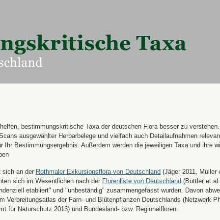
n helfen, bestimmungskritische Taxa der deutschen Flora besser zu verstehen
 Scans ausgewählter Herbarbelege und vielfach auch Detailaufnahmen releva
für Ihr Bestimmungsergebnis. Außerdem werden die jeweiligen Taxa und ihre w
ben
t sich an der
Rothmaler Exkursionsflora von Deutschland
(Jäger 2011, Müller e
hten sich im Wesentlichen nach der
Florenliste von Deutschland
(Buttler et al.
endenziell etabliert" und "unbeständig" zusammengefasst wurden. Davon abw
 Verbreitungsatlas der Farn- und Blütenpflanzen Deutschlands (Netzwerk Ph
 für Naturschutz 2013) und Bundesland- bzw. Regionalfloren.