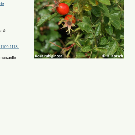
.de
tz &
 1109-1113.
nanzielle