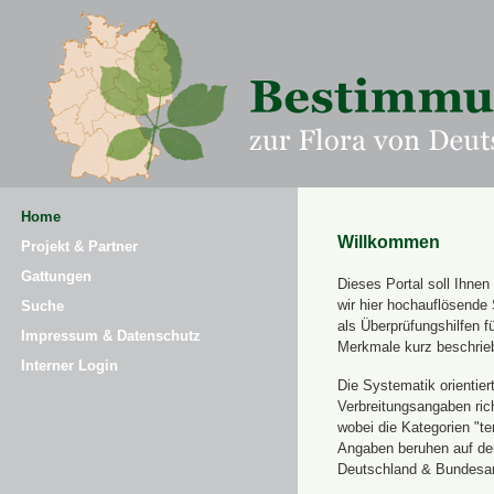
Home
Willkommen
Projekt & Partner
Gattungen
Dieses Portal soll Ihne
wir hier hochauflösende
Suche
als Überprüfungshilfen 
Impressum & Datenschutz
Merkmale kurz beschrie
Interner Login
Die Systematik orientier
Verbreitungsangaben ric
wobei die Kategorien "t
Angaben beruhen auf dem
Deutschland & Bundesamt