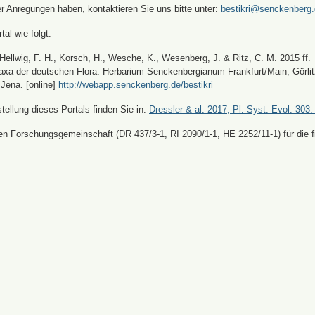
er Anregungen haben, kontaktieren Sie uns bitte unter:
bestikri@senckenberg
tal wie folgt:
, Hellwig, F. H., Korsch, H., Wesche, K., Wesenberg, J. & Ritz, C. M. 2015 ff.
xa der deutschen Flora. Herbarium Senckenbergianum Frankfurt/Main, Görli
Jena. [online]
http://webapp.senckenberg.de/bestikri
ellung dieses Portals finden Sie in:
Dressler & al. 2017, Pl. Syst. Evol. 303:
n Forschungsgemeinschaft (DR 437/3-1, RI 2090/1-1, HE 2252/11-1) für die fi