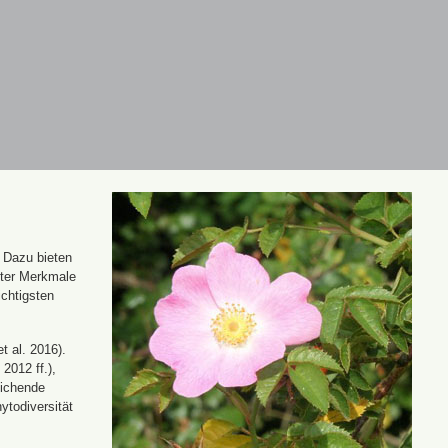
. Dazu bieten
nter Merkmale
ichtigsten
t al. 2016).
 2012 ff.),
eichende
ytodiversität