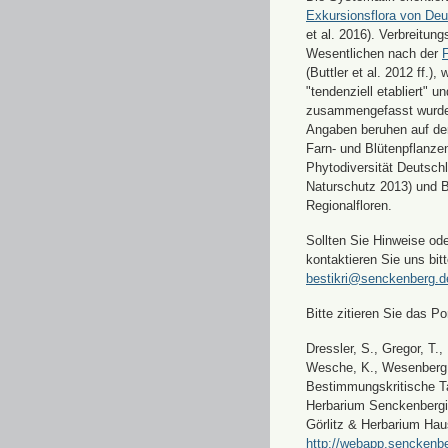
Exkursionsflora von Deu
et al. 2016). Verbreitun
Wesentlichen nach der
F
(Buttler et al. 2012 ff.),
"tendenziell etabliert" u
zusammengefasst wurde
Angaben beruhen auf de
Farn- und Blütenpflanze
Phytodiversität Deutsch
Naturschutz 2013) und 
Regionalfloren.
Sollten Sie Hinweise od
kontaktieren Sie uns bitt
bestikri@senckenberg.d
Bitte zitieren Sie das Por
Dressler, S., Gregor, T.,
Wesche, K., Wesenberg, 
Bestimmungskritische Ta
Herbarium Senckenbergi
Görlitz & Herbarium Hau
http://webapp.senckenbe