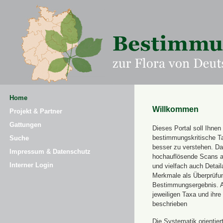
Home
Willkommen
Projekt & Partner
Gattungen
Dieses Portal soll Ihnen 
bestimmungskritische T
Suche
besser zu verstehen. Daz
Impressum & Datenschutz
hochauflösende Scans a
Interner Login
und vielfach auch Detai
Merkmale als Überprüfung
Bestimmungsergebnis. 
jeweiligen Taxa und ihr
beschrieben
Die Systematik orientier