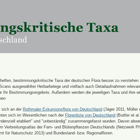
n helfen, bestimmungskritische Taxa der deutschen Flora besser zu verstehen
 Scans ausgewählter Herbarbelege und vielfach auch Detailaufnahmen releva
für Ihr Bestimmungsergebnis. Außerdem werden die jeweiligen Taxa und ihre w
ben
t sich an der
Rothmaler Exkursionsflora von Deutschland
(Jäger 2011, Müller e
hten sich im Wesentlichen nach der
Florenliste von Deutschland
(Buttler et al.
endenziell etabliert" und "unbeständig" zusammengefasst wurden. Davon abw
 Verbreitungsatlas der Farn- und Blütenpflanzen Deutschlands (Netzwerk Ph
 für Naturschutz 2013) und Bundesland- bzw. Regionalfloren.