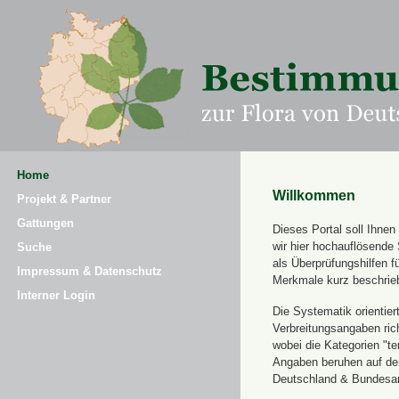
Home
Willkommen
Projekt & Partner
Gattungen
Dieses Portal soll Ihne
wir hier hochauflösende
Suche
als Überprüfungshilfen 
Impressum & Datenschutz
Merkmale kurz beschrie
Interner Login
Die Systematik orientier
Verbreitungsangaben ric
wobei die Kategorien "t
Angaben beruhen auf dem
Deutschland & Bundesamt