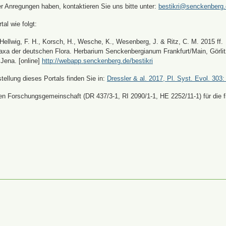
er Anregungen haben, kontaktieren Sie uns bitte unter:
bestikri@senckenberg
tal wie folgt:
, Hellwig, F. H., Korsch, H., Wesche, K., Wesenberg, J. & Ritz, C. M. 2015 ff.
xa der deutschen Flora. Herbarium Senckenbergianum Frankfurt/Main, Görli
Jena. [online]
http://webapp.senckenberg.de/bestikri
ellung dieses Portals finden Sie in:
Dressler & al. 2017, Pl. Syst. Evol. 303:
n Forschungsgemeinschaft (DR 437/3-1, RI 2090/1-1, HE 2252/11-1) für die fi