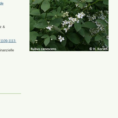
.de
tz &
 1109-1113.
nanzielle