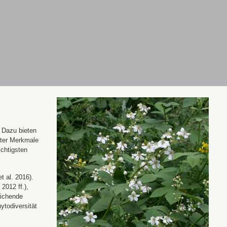
. Dazu bieten
nter Merkmale
ichtigsten
t al. 2016).
 2012 ff.),
eichende
ytodiversität