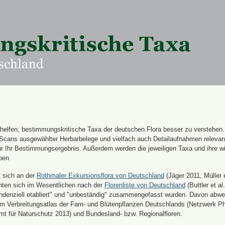
n helfen, bestimmungskritische Taxa der deutschen Flora besser zu verstehen
 Scans ausgewählter Herbarbelege und vielfach auch Detailaufnahmen releva
für Ihr Bestimmungsergebnis. Außerdem werden die jeweiligen Taxa und ihre w
ben
t sich an der
Rothmaler Exkursionsflora von Deutschland
(Jäger 2011, Müller e
hten sich im Wesentlichen nach der
Florenliste von Deutschland
(Buttler et al.
endenziell etabliert" und "unbeständig" zusammengefasst wurden. Davon abw
 Verbreitungsatlas der Farn- und Blütenpflanzen Deutschlands (Netzwerk Ph
 für Naturschutz 2013) und Bundesland- bzw. Regionalfloren.