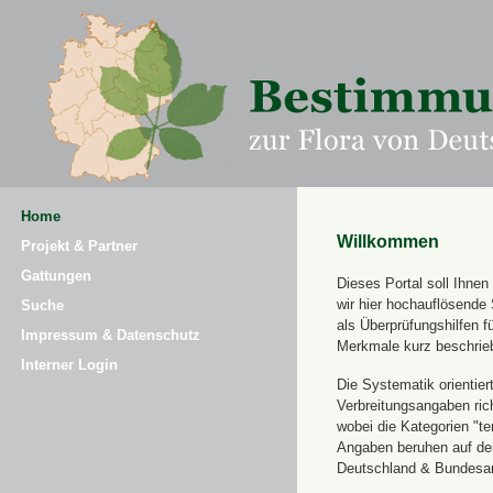
Home
Willkommen
Projekt & Partner
Gattungen
Dieses Portal soll Ihne
wir hier hochauflösende
Suche
als Überprüfungshilfen 
Impressum & Datenschutz
Merkmale kurz beschrie
Interner Login
Die Systematik orientier
Verbreitungsangaben ric
wobei die Kategorien "t
Angaben beruhen auf dem
Deutschland & Bundesamt