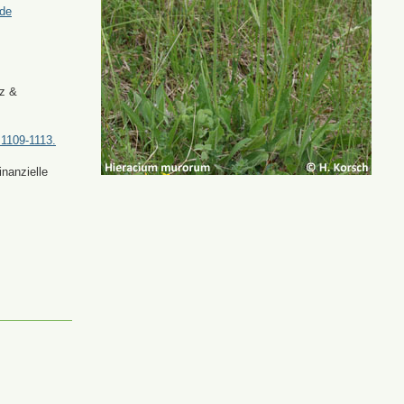
.de
tz &
 1109-1113.
nanzielle