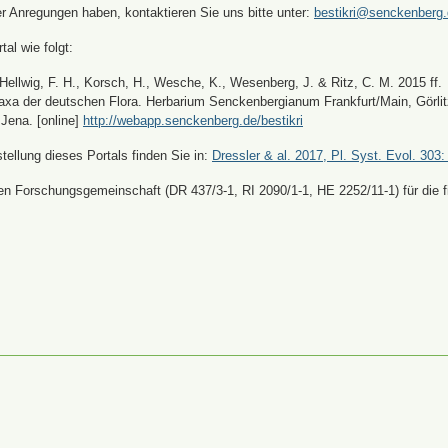
er Anregungen haben, kontaktieren Sie uns bitte unter:
bestikri@senckenberg
tal wie folgt:
, Hellwig, F. H., Korsch, H., Wesche, K., Wesenberg, J. & Ritz, C. M. 2015 ff.
xa der deutschen Flora. Herbarium Senckenbergianum Frankfurt/Main, Görli
Jena. [online]
http://webapp.senckenberg.de/bestikri
ellung dieses Portals finden Sie in:
Dressler & al. 2017, Pl. Syst. Evol. 303:
n Forschungsgemeinschaft (DR 437/3-1, RI 2090/1-1, HE 2252/11-1) für die fi