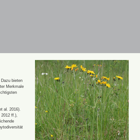
. Dazu bieten
nter Merkmale
ichtigsten
t al. 2016).
 2012 ff.),
eichende
ytodiversität