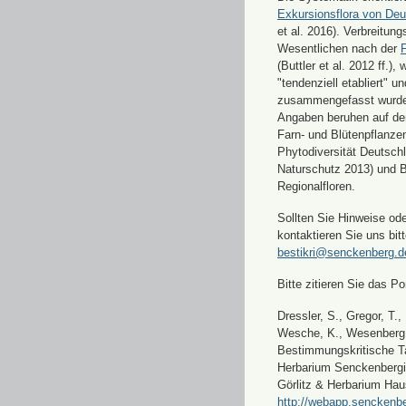
Exkursionsflora von Deu
et al. 2016). Verbreitun
Wesentlichen nach der
F
(Buttler et al. 2012 ff.),
"tendenziell etabliert" u
zusammengefasst wurde
Angaben beruhen auf de
Farn- und Blütenpflanze
Phytodiversität Deutsch
Naturschutz 2013) und 
Regionalfloren.
Sollten Sie Hinweise od
kontaktieren Sie uns bitt
bestikri@senckenberg.d
Bitte zitieren Sie das Por
Dressler, S., Gregor, T.,
Wesche, K., Wesenberg, 
Bestimmungskritische Ta
Herbarium Senckenbergi
Görlitz & Herbarium Hau
http://webapp.senckenbe