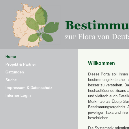
Home
Willkommen
Projekt & Partner
Gattungen
Dieses Portal soll Ihnen 
bestimmungskritische T
Suche
besser zu verstehen. Daz
Impressum & Datenschutz
hochauflösende Scans a
Interner Login
und vielfach auch Detai
Merkmale als Überprüfung
Bestimmungsergebnis. 
jeweiligen Taxa und ihr
beschrieben
Die Systematik orientier