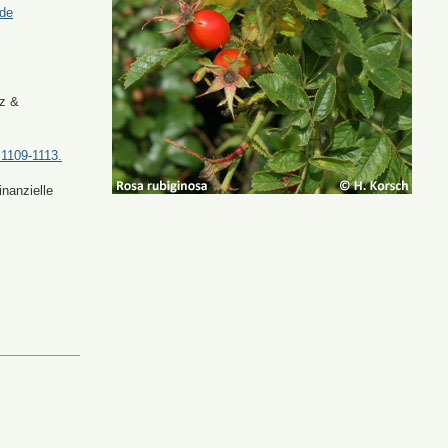
.de
tz &
 1109-1113.
nanzielle