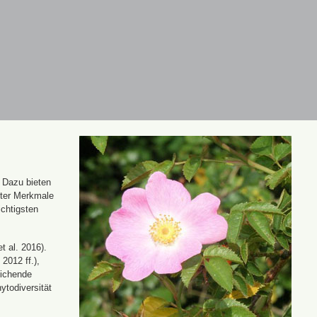
. Dazu bieten
nter Merkmale
ichtigsten
t al. 2016).
 2012 ff.),
eichende
ytodiversität