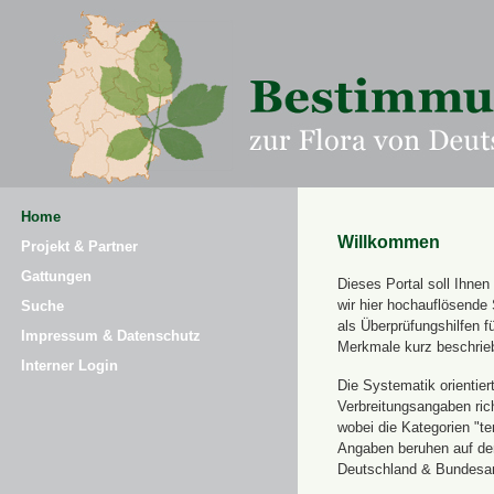
Home
Willkommen
Projekt & Partner
Gattungen
Dieses Portal soll Ihne
wir hier hochauflösende
Suche
als Überprüfungshilfen 
Impressum & Datenschutz
Merkmale kurz beschrie
Interner Login
Die Systematik orientier
Verbreitungsangaben ric
wobei die Kategorien "t
Angaben beruhen auf dem
Deutschland & Bundesamt