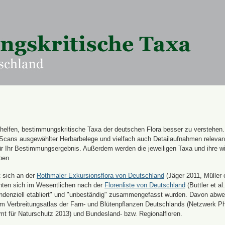
n helfen, bestimmungskritische Taxa der deutschen Flora besser zu verstehen
 Scans ausgewählter Herbarbelege und vielfach auch Detailaufnahmen releva
für Ihr Bestimmungsergebnis. Außerdem werden die jeweiligen Taxa und ihre w
ben
t sich an der
Rothmaler Exkursionsflora von Deutschland
(Jäger 2011, Müller e
hten sich im Wesentlichen nach der
Florenliste von Deutschland
(Buttler et al.
endenziell etabliert" und "unbeständig" zusammengefasst wurden. Davon abw
 Verbreitungsatlas der Farn- und Blütenpflanzen Deutschlands (Netzwerk Ph
 für Naturschutz 2013) und Bundesland- bzw. Regionalfloren.