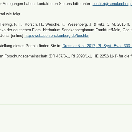
er Anregungen haben, kontaktieren Sie uns bitte unter:
bestikri@senckenberg
tal wie folgt:
, Hellwig, F. H., Korsch, H., Wesche, K., Wesenberg, J. & Ritz, C. M. 2015 ff.
xa der deutschen Flora. Herbarium Senckenbergianum Frankfurt/Main, Görli
Jena. [online]
http://webapp.senckenberg.de/bestikri
ellung dieses Portals finden Sie in:
Dressler & al. 2017, Pl. Syst. Evol. 303:
n Forschungsgemeinschaft (DR 437/3-1, RI 2090/1-1, HE 2252/11-1) für die fi