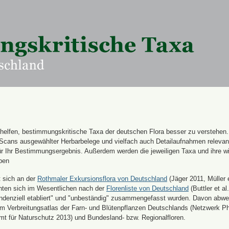
n helfen, bestimmungskritische Taxa der deutschen Flora besser zu verstehen
 Scans ausgewählter Herbarbelege und vielfach auch Detailaufnahmen releva
für Ihr Bestimmungsergebnis. Außerdem werden die jeweiligen Taxa und ihre w
ben
t sich an der
Rothmaler Exkursionsflora von Deutschland
(Jäger 2011, Müller e
hten sich im Wesentlichen nach der
Florenliste von Deutschland
(Buttler et al.
endenziell etabliert" und "unbeständig" zusammengefasst wurden. Davon abw
 Verbreitungsatlas der Farn- und Blütenpflanzen Deutschlands (Netzwerk Ph
 für Naturschutz 2013) und Bundesland- bzw. Regionalfloren.