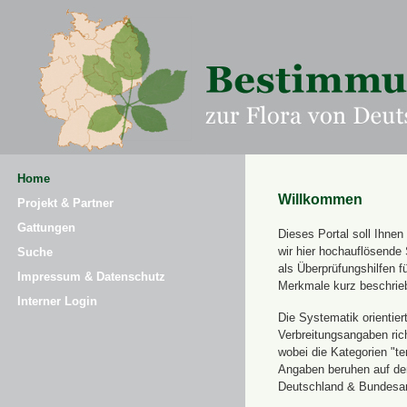
Home
Willkommen
Projekt & Partner
Gattungen
Dieses Portal soll Ihne
wir hier hochauflösende
Suche
als Überprüfungshilfen 
Impressum & Datenschutz
Merkmale kurz beschrie
Interner Login
Die Systematik orientier
Verbreitungsangaben ric
wobei die Kategorien "t
Angaben beruhen auf dem
Deutschland & Bundesamt