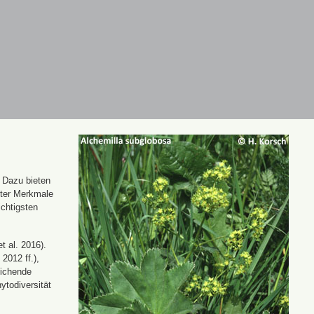
. Dazu bieten
nter Merkmale
ichtigsten
t al. 2016).
 2012 ff.),
eichende
ytodiversität