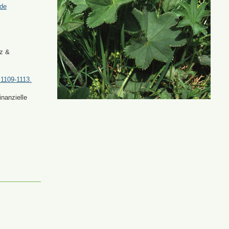
.de
tz &
 1109-1113.
nanzielle