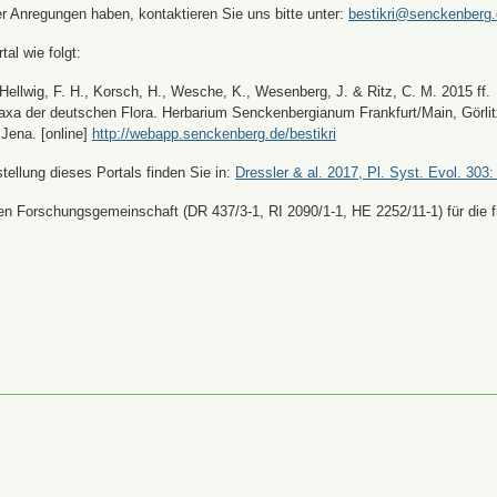
er Anregungen haben, kontaktieren Sie uns bitte unter:
bestikri@senckenberg
tal wie folgt:
, Hellwig, F. H., Korsch, H., Wesche, K., Wesenberg, J. & Ritz, C. M. 2015 ff.
xa der deutschen Flora. Herbarium Senckenbergianum Frankfurt/Main, Görli
Jena. [online]
http://webapp.senckenberg.de/bestikri
ellung dieses Portals finden Sie in:
Dressler & al. 2017, Pl. Syst. Evol. 303:
n Forschungsgemeinschaft (DR 437/3-1, RI 2090/1-1, HE 2252/11-1) für die fi