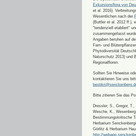
Exkursionsflora von Deu
et al. 2016). Verbreitun
Wesentlichen nach der
F
(Buttler et al. 2012 ff.),
"tendenziell etabliert" u
zusammengefasst wurde
Angaben beruhen auf de
Farn- und Blütenpflanze
Phytodiversität Deutsch
Naturschutz 2013) und 
Regionalfloren.
Sollten Sie Hinweise od
kontaktieren Sie uns bitt
bestikri@senckenberg.d
Bitte zitieren Sie das Por
Dressler, S., Gregor, T.,
Wesche, K., Wesenberg, 
Bestimmungskritische Ta
Herbarium Senckenbergi
Görlitz & Herbarium Hau
http://webapp.senckenbe