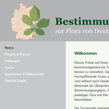
Home
Willkommen
Projekt & Partner
Gattungen
Dieses Portal soll Ihnen 
bestimmungskritische T
Suche
besser zu verstehen. Daz
Impressum & Datenschutz
hochauflösende Scans a
Interner Login
und vielfach auch Detai
Merkmale als Überprüfung
Bestimmungsergebnis. 
jeweiligen Taxa und ihr
beschrieben
Die Systematik orientier