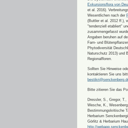
Exkursionsflora von Deu
et al. 2016). Verbreitun
Wesentlichen nach der
F
(Buttler et al. 2012 ff.),
"tendenziell etabliert" u
zusammengefasst wurde
Angaben beruhen auf de
Farn- und Blütenpflanze
Phytodiversität Deutsch
Naturschutz 2013) und 
Regionalfloren.
Sollten Sie Hinweise od
kontaktieren Sie uns bitt
bestikri@senckenberg.d
Bitte zitieren Sie das Por
Dressler, S., Gregor, T.,
Wesche, K., Wesenberg, 
Bestimmungskritische Ta
Herbarium Senckenbergi
Görlitz & Herbarium Hau
http://webapp.senckenbe