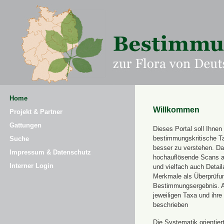
Home
Willkommen
Projekt & Partner
Gattungen
Dieses Portal soll Ihnen 
bestimmungskritische T
Suche
besser zu verstehen. Daz
Impressum & Datenschutz
hochauflösende Scans a
Interner Login
und vielfach auch Detai
Merkmale als Überprüfung
Bestimmungsergebnis. 
jeweiligen Taxa und ihr
beschrieben
Die Systematik orientier