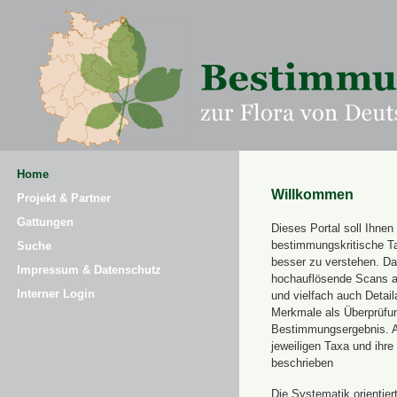
Home
Willkommen
Projekt & Partner
Gattungen
Dieses Portal soll Ihnen 
bestimmungskritische T
Suche
besser zu verstehen. Daz
Impressum & Datenschutz
hochauflösende Scans a
Interner Login
und vielfach auch Detai
Merkmale als Überprüfung
Bestimmungsergebnis. 
jeweiligen Taxa und ihr
beschrieben
Die Systematik orientier