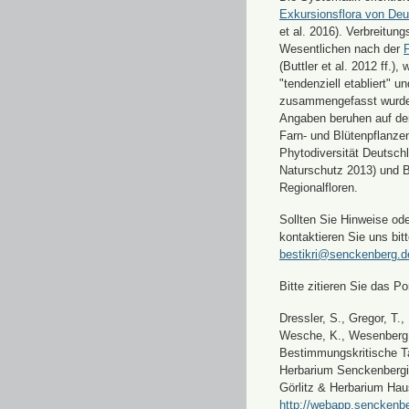
Exkursionsflora von Deu
et al. 2016). Verbreitun
Wesentlichen nach der
F
(Buttler et al. 2012 ff.),
"tendenziell etabliert" u
zusammengefasst wurde
Angaben beruhen auf de
Farn- und Blütenpflanze
Phytodiversität Deutsch
Naturschutz 2013) und 
Regionalfloren.
Sollten Sie Hinweise od
kontaktieren Sie uns bitt
bestikri@senckenberg.d
Bitte zitieren Sie das Por
Dressler, S., Gregor, T.,
Wesche, K., Wesenberg, 
Bestimmungskritische Ta
Herbarium Senckenbergi
Görlitz & Herbarium Hau
http://webapp.senckenbe