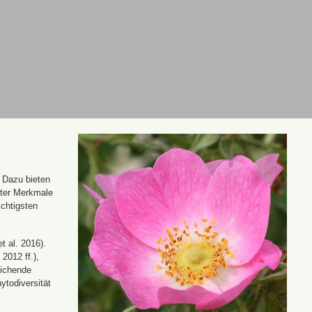
. Dazu bieten
nter Merkmale
ichtigsten
t al. 2016).
 2012 ff.),
eichende
ytodiversität