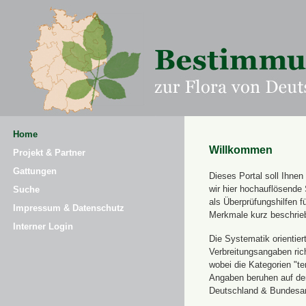
Home
Willkommen
Projekt & Partner
Gattungen
Dieses Portal soll Ihne
wir hier hochauflösende
Suche
als Überprüfungshilfen 
Impressum & Datenschutz
Merkmale kurz beschrie
Interner Login
Die Systematik orientier
Verbreitungsangaben ric
wobei die Kategorien "t
Angaben beruhen auf dem
Deutschland & Bundesamt