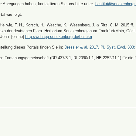
er Anregungen haben, kontaktieren Sie uns bitte unter:
bestikri@senckenberg
tal wie folgt:
, Hellwig, F. H., Korsch, H., Wesche, K., Wesenberg, J. & Ritz, C. M. 2015 ff.
xa der deutschen Flora. Herbarium Senckenbergianum Frankfurt/Main, Görli
Jena. [online]
http://webapp.senckenberg.de/bestikri
ellung dieses Portals finden Sie in:
Dressler & al. 2017, Pl. Syst. Evol. 303:
n Forschungsgemeinschaft (DR 437/3-1, RI 2090/1-1, HE 2252/11-1) für die fi