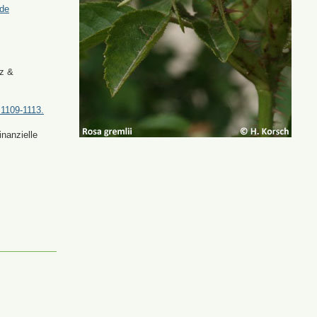
.de
tz &
 1109-1113.
nanzielle