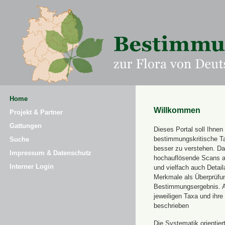
Home
Willkommen
Projekt & Partner
Gattungen
Dieses Portal soll Ihnen 
bestimmungskritische T
Suche
besser zu verstehen. Daz
Impressum & Datenschutz
hochauflösende Scans a
Interner Login
und vielfach auch Detai
Merkmale als Überprüfung
Bestimmungsergebnis. 
jeweiligen Taxa und ihr
beschrieben
Die Systematik orientier