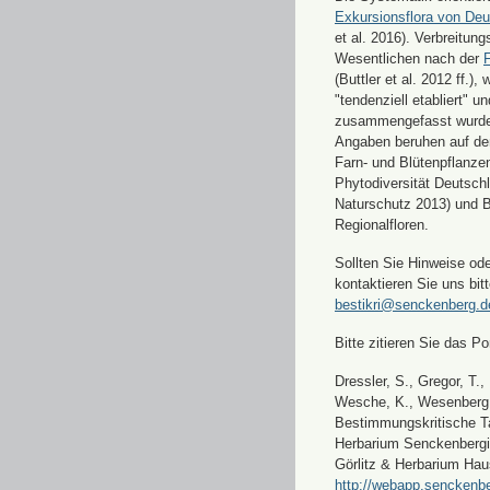
Exkursionsflora von Deu
et al. 2016). Verbreitun
Wesentlichen nach der
F
(Buttler et al. 2012 ff.),
"tendenziell etabliert" u
zusammengefasst wurde
Angaben beruhen auf de
Farn- und Blütenpflanze
Phytodiversität Deutsch
Naturschutz 2013) und 
Regionalfloren.
Sollten Sie Hinweise od
kontaktieren Sie uns bitt
bestikri@senckenberg.d
Bitte zitieren Sie das Por
Dressler, S., Gregor, T.,
Wesche, K., Wesenberg, 
Bestimmungskritische Ta
Herbarium Senckenbergi
Görlitz & Herbarium Hau
http://webapp.senckenbe