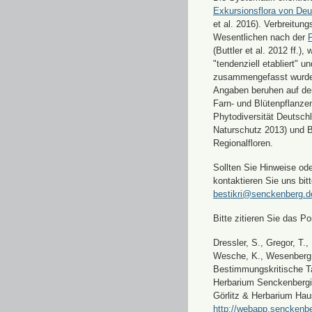
Exkursionsflora von Deu
et al. 2016). Verbreitun
Wesentlichen nach der
F
(Buttler et al. 2012 ff.),
"tendenziell etabliert" u
zusammengefasst wurde
Angaben beruhen auf de
Farn- und Blütenpflanze
Phytodiversität Deutsch
Naturschutz 2013) und 
Regionalfloren.
Sollten Sie Hinweise od
kontaktieren Sie uns bitt
bestikri@senckenberg.d
Bitte zitieren Sie das Por
Dressler, S., Gregor, T.,
Wesche, K., Wesenberg, 
Bestimmungskritische Ta
Herbarium Senckenbergi
Görlitz & Herbarium Hau
http://webapp.senckenbe