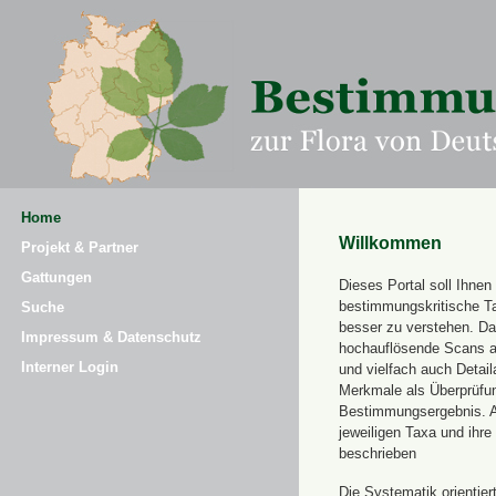
Home
Willkommen
Projekt & Partner
Gattungen
Dieses Portal soll Ihnen 
bestimmungskritische T
Suche
besser zu verstehen. Daz
Impressum & Datenschutz
hochauflösende Scans a
Interner Login
und vielfach auch Detai
Merkmale als Überprüfung
Bestimmungsergebnis. 
jeweiligen Taxa und ihr
beschrieben
Die Systematik orientier