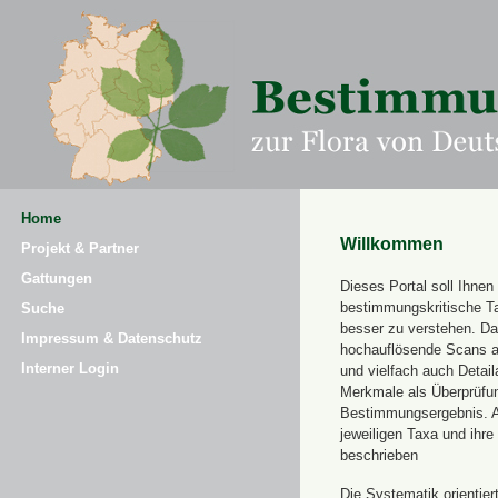
Home
Willkommen
Projekt & Partner
Gattungen
Dieses Portal soll Ihnen 
bestimmungskritische T
Suche
besser zu verstehen. Daz
Impressum & Datenschutz
hochauflösende Scans a
Interner Login
und vielfach auch Detai
Merkmale als Überprüfung
Bestimmungsergebnis. 
jeweiligen Taxa und ihr
beschrieben
Die Systematik orientier