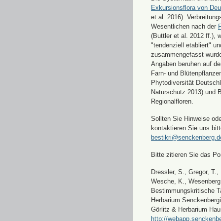
Exkursionsflora von Deu
et al. 2016). Verbreitun
Wesentlichen nach der
F
(Buttler et al. 2012 ff.),
"tendenziell etabliert" u
zusammengefasst wurde
Angaben beruhen auf de
Farn- und Blütenpflanze
Phytodiversität Deutsch
Naturschutz 2013) und 
Regionalfloren.
Sollten Sie Hinweise od
kontaktieren Sie uns bitt
bestikri@senckenberg.d
Bitte zitieren Sie das Por
Dressler, S., Gregor, T.,
Wesche, K., Wesenberg, 
Bestimmungskritische Ta
Herbarium Senckenbergi
Görlitz & Herbarium Hau
http://webapp.senckenbe