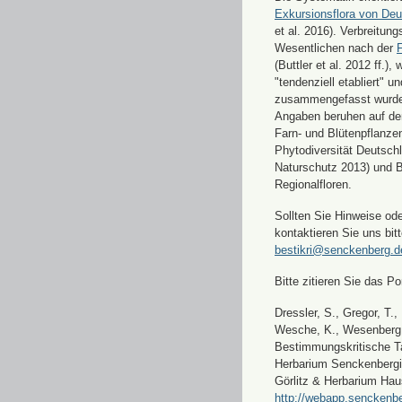
Exkursionsflora von Deu
et al. 2016). Verbreitun
Wesentlichen nach der
F
(Buttler et al. 2012 ff.),
"tendenziell etabliert" u
zusammengefasst wurde
Angaben beruhen auf de
Farn- und Blütenpflanze
Phytodiversität Deutsch
Naturschutz 2013) und 
Regionalfloren.
Sollten Sie Hinweise od
kontaktieren Sie uns bitt
bestikri@senckenberg.d
Bitte zitieren Sie das Por
Dressler, S., Gregor, T.,
Wesche, K., Wesenberg, 
Bestimmungskritische Ta
Herbarium Senckenbergi
Görlitz & Herbarium Hau
http://webapp.senckenbe