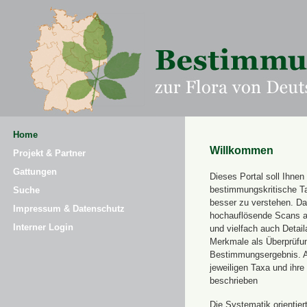
Home
Willkommen
Projekt & Partner
Gattungen
Dieses Portal soll Ihnen 
bestimmungskritische T
Suche
besser zu verstehen. Daz
Impressum & Datenschutz
hochauflösende Scans a
Interner Login
und vielfach auch Detai
Merkmale als Überprüfung
Bestimmungsergebnis. 
jeweiligen Taxa und ihr
beschrieben
Die Systematik orientier