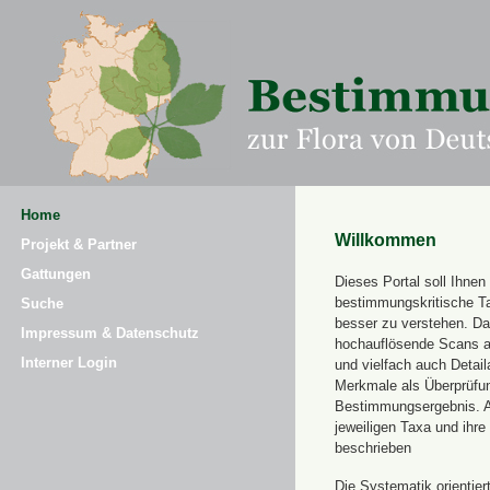
Home
Willkommen
Projekt & Partner
Gattungen
Dieses Portal soll Ihnen 
bestimmungskritische T
Suche
besser zu verstehen. Daz
Impressum & Datenschutz
hochauflösende Scans a
Interner Login
und vielfach auch Detai
Merkmale als Überprüfung
Bestimmungsergebnis. 
jeweiligen Taxa und ihr
beschrieben
Die Systematik orientier