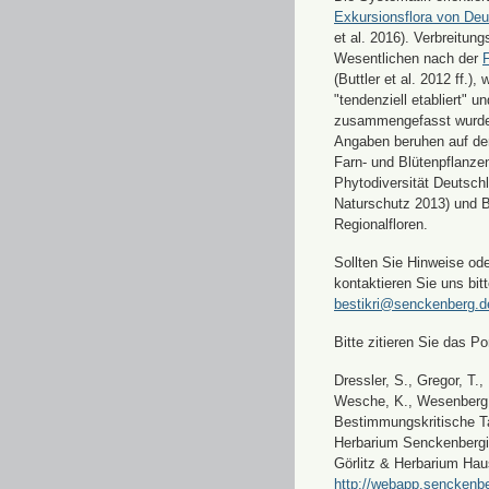
Exkursionsflora von Deu
et al. 2016). Verbreitun
Wesentlichen nach der
F
(Buttler et al. 2012 ff.),
"tendenziell etabliert" u
zusammengefasst wurde
Angaben beruhen auf de
Farn- und Blütenpflanze
Phytodiversität Deutsch
Naturschutz 2013) und 
Regionalfloren.
Sollten Sie Hinweise od
kontaktieren Sie uns bitt
bestikri@senckenberg.d
Bitte zitieren Sie das Por
Dressler, S., Gregor, T.,
Wesche, K., Wesenberg, 
Bestimmungskritische Ta
Herbarium Senckenbergi
Görlitz & Herbarium Hau
http://webapp.senckenbe