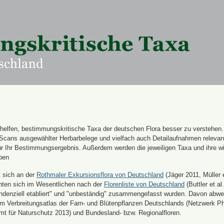
n helfen, bestimmungskritische Taxa der deutschen Flora besser zu verstehen
 Scans ausgewählter Herbarbelege und vielfach auch Detailaufnahmen releva
für Ihr Bestimmungsergebnis. Außerdem werden die jeweiligen Taxa und ihre w
ben
t sich an der
Rothmaler Exkursionsflora von Deutschland
(Jäger 2011, Müller e
hten sich im Wesentlichen nach der
Florenliste von Deutschland
(Buttler et al.
endenziell etabliert" und "unbeständig" zusammengefasst wurden. Davon abw
 Verbreitungsatlas der Farn- und Blütenpflanzen Deutschlands (Netzwerk Ph
 für Naturschutz 2013) und Bundesland- bzw. Regionalfloren.