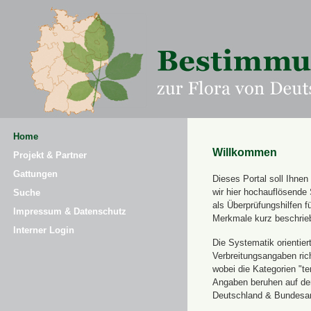
Home
Willkommen
Projekt & Partner
Gattungen
Dieses Portal soll Ihne
wir hier hochauflösende
Suche
als Überprüfungshilfen 
Impressum & Datenschutz
Merkmale kurz beschrie
Interner Login
Die Systematik orientier
Verbreitungsangaben ric
wobei die Kategorien "t
Angaben beruhen auf dem
Deutschland & Bundesamt