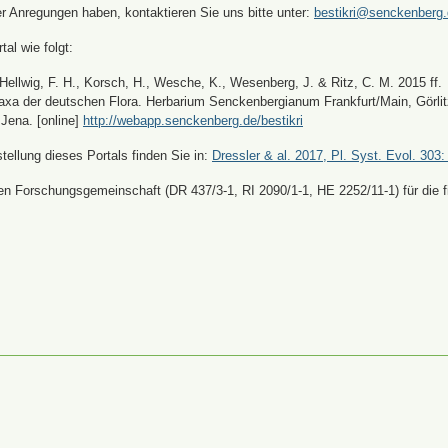
er Anregungen haben, kontaktieren Sie uns bitte unter:
bestikri@senckenberg
tal wie folgt:
, Hellwig, F. H., Korsch, H., Wesche, K., Wesenberg, J. & Ritz, C. M. 2015 ff.
xa der deutschen Flora. Herbarium Senckenbergianum Frankfurt/Main, Görli
Jena. [online]
http://webapp.senckenberg.de/bestikri
ellung dieses Portals finden Sie in:
Dressler & al. 2017, Pl. Syst. Evol. 303:
n Forschungsgemeinschaft (DR 437/3-1, RI 2090/1-1, HE 2252/11-1) für die fi