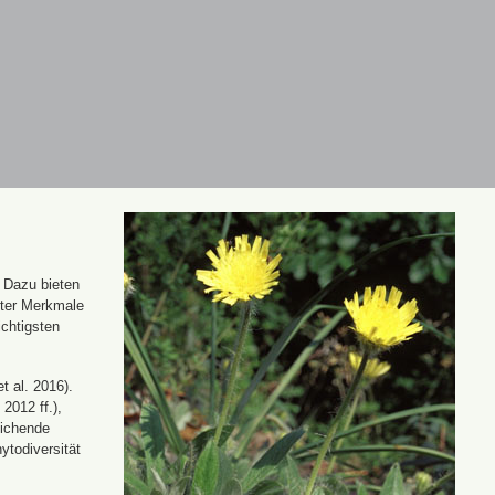
. Dazu bieten
nter Merkmale
ichtigsten
t al. 2016).
 2012 ff.),
eichende
ytodiversität