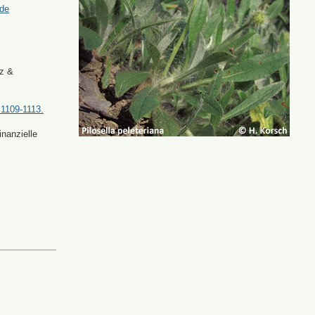
.de
tz &
 1109-1113.
nanzielle