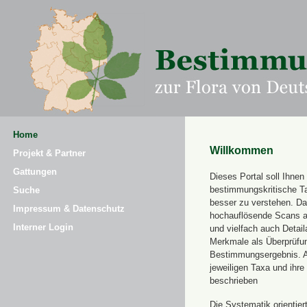
Home
Willkommen
Projekt & Partner
Gattungen
Dieses Portal soll Ihnen 
bestimmungskritische T
Suche
besser zu verstehen. Daz
Impressum & Datenschutz
hochauflösende Scans a
Interner Login
und vielfach auch Detai
Merkmale als Überprüfung
Bestimmungsergebnis. 
jeweiligen Taxa und ihr
beschrieben
Die Systematik orientier