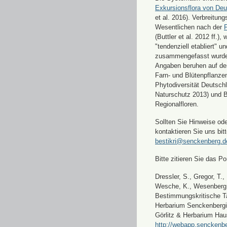
Exkursionsflora von Deu
et al. 2016). Verbreitun
Wesentlichen nach der
F
(Buttler et al. 2012 ff.),
"tendenziell etabliert" u
zusammengefasst wurde
Angaben beruhen auf de
Farn- und Blütenpflanze
Phytodiversität Deutsch
Naturschutz 2013) und 
Regionalfloren.
Sollten Sie Hinweise od
kontaktieren Sie uns bitt
bestikri@senckenberg.d
Bitte zitieren Sie das Por
Dressler, S., Gregor, T.,
Wesche, K., Wesenberg, 
Bestimmungskritische Ta
Herbarium Senckenbergi
Görlitz & Herbarium Hau
http://webapp.senckenbe