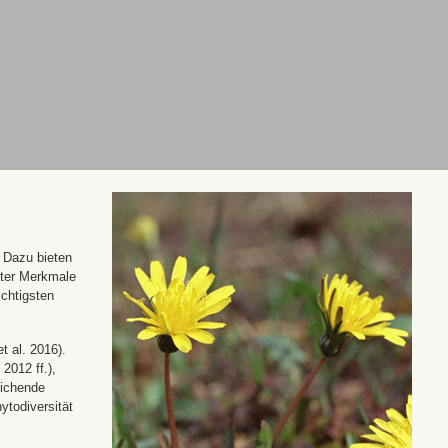
. Dazu bieten
nter Merkmale
ichtigsten
t al. 2016).
 2012 ff.),
eichende
ytodiversität