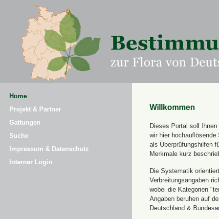
Home
Willkommen
Projekt & Partner
Gattungen
Dieses Portal soll Ihne
wir hier hochauflösende
Suche
als Überprüfungshilfen 
Impressum & Datenschutz
Merkmale kurz beschrie
Interner Login
Die Systematik orientier
Verbreitungsangaben ric
wobei die Kategorien "t
Angaben beruhen auf dem
Deutschland & Bundesamt