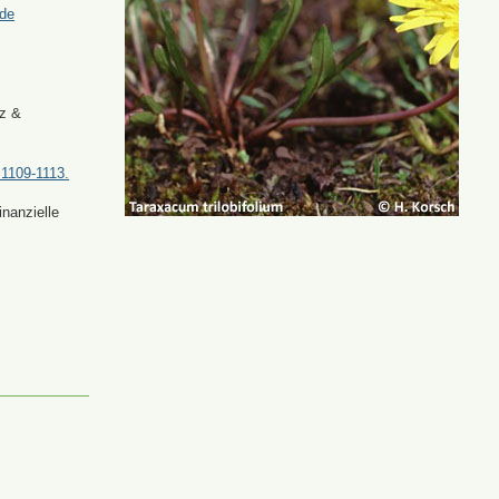
.de
tz &
 1109-1113.
nanzielle