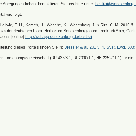
er Anregungen haben, kontaktieren Sie uns bitte unter:
bestikri@senckenberg
tal wie folgt:
, Hellwig, F. H., Korsch, H., Wesche, K., Wesenberg, J. & Ritz, C. M. 2015 ff.
xa der deutschen Flora. Herbarium Senckenbergianum Frankfurt/Main, Görli
Jena. [online]
http://webapp.senckenberg.de/bestikri
ellung dieses Portals finden Sie in:
Dressler & al. 2017, Pl. Syst. Evol. 303:
n Forschungsgemeinschaft (DR 437/3-1, RI 2090/1-1, HE 2252/11-1) für die fi