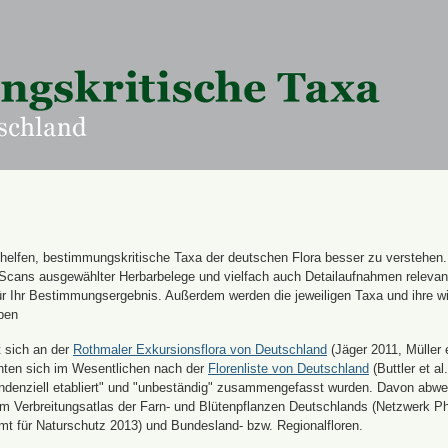
n helfen, bestimmungskritische Taxa der deutschen Flora besser zu verstehen
 Scans ausgewählter Herbarbelege und vielfach auch Detailaufnahmen releva
für Ihr Bestimmungsergebnis. Außerdem werden die jeweiligen Taxa und ihre w
ben
t sich an der
Rothmaler Exkursionsflora von Deutschland
(Jäger 2011, Müller e
hten sich im Wesentlichen nach der
Florenliste von Deutschland
(Buttler et al.
endenziell etabliert" und "unbeständig" zusammengefasst wurden. Davon abw
 Verbreitungsatlas der Farn- und Blütenpflanzen Deutschlands (Netzwerk Ph
 für Naturschutz 2013) und Bundesland- bzw. Regionalfloren.