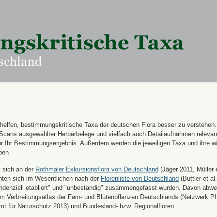
n helfen, bestimmungskritische Taxa der deutschen Flora besser zu verstehen
 Scans ausgewählter Herbarbelege und vielfach auch Detailaufnahmen releva
für Ihr Bestimmungsergebnis. Außerdem werden die jeweiligen Taxa und ihre w
ben
t sich an der
Rothmaler Exkursionsflora von Deutschland
(Jäger 2011, Müller e
hten sich im Wesentlichen nach der
Florenliste von Deutschland
(Buttler et al.
endenziell etabliert" und "unbeständig" zusammengefasst wurden. Davon abw
 Verbreitungsatlas der Farn- und Blütenpflanzen Deutschlands (Netzwerk Ph
 für Naturschutz 2013) und Bundesland- bzw. Regionalfloren.