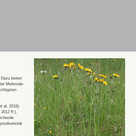
. Dazu bieten
nter Merkmale
ichtigsten
t al. 2016).
 2012 ff.),
eichende
ytodiversität