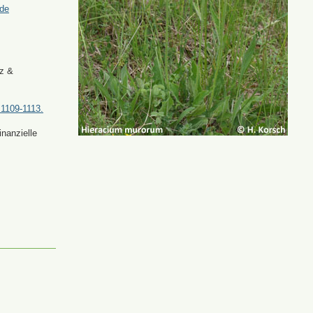
.de
tz &
 1109-1113.
nanzielle