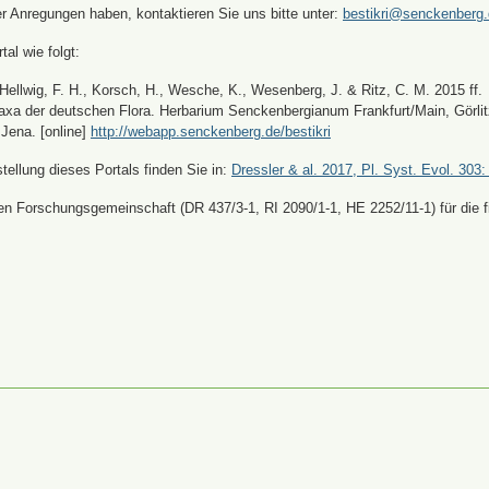
er Anregungen haben, kontaktieren Sie uns bitte unter:
bestikri@senckenberg
tal wie folgt:
, Hellwig, F. H., Korsch, H., Wesche, K., Wesenberg, J. & Ritz, C. M. 2015 ff.
xa der deutschen Flora. Herbarium Senckenbergianum Frankfurt/Main, Görli
Jena. [online]
http://webapp.senckenberg.de/bestikri
ellung dieses Portals finden Sie in:
Dressler & al. 2017, Pl. Syst. Evol. 303:
n Forschungsgemeinschaft (DR 437/3-1, RI 2090/1-1, HE 2252/11-1) für die fi