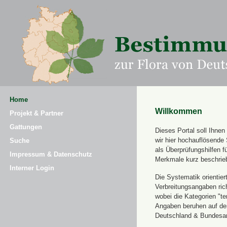
Home
Willkommen
Projekt & Partner
Gattungen
Dieses Portal soll Ihne
wir hier hochauflösende
Suche
als Überprüfungshilfen 
Impressum & Datenschutz
Merkmale kurz beschrie
Interner Login
Die Systematik orientier
Verbreitungsangaben ric
wobei die Kategorien "t
Angaben beruhen auf dem
Deutschland & Bundesamt