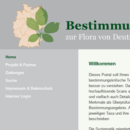
Home
Willkommen
Projekt & Partner
Gattungen
Dieses Portal soll Ihnen 
bestimmungskritische T
Suche
besser zu verstehen. Daz
Impressum & Datenschutz
hochauflösende Scans a
Interner Login
und vielfach auch Detai
Merkmale als Überprüfung
Bestimmungsergebnis. 
jeweiligen Taxa und ihr
beschrieben
Die Systematik orientier