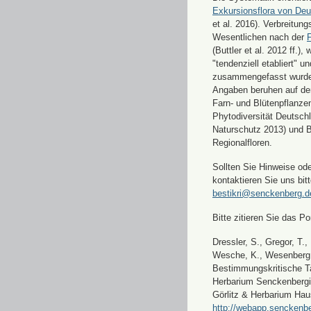
Exkursionsflora von Deu
et al. 2016). Verbreitun
Wesentlichen nach der
F
(Buttler et al. 2012 ff.),
"tendenziell etabliert" u
zusammengefasst wurde
Angaben beruhen auf de
Farn- und Blütenpflanze
Phytodiversität Deutsch
Naturschutz 2013) und 
Regionalfloren.
Sollten Sie Hinweise od
kontaktieren Sie uns bitt
bestikri@senckenberg.d
Bitte zitieren Sie das Por
Dressler, S., Gregor, T.,
Wesche, K., Wesenberg, 
Bestimmungskritische Ta
Herbarium Senckenbergi
Görlitz & Herbarium Hau
http://webapp.senckenbe