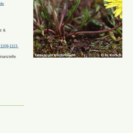
.de
tz &
 1109-1113.
nanzielle