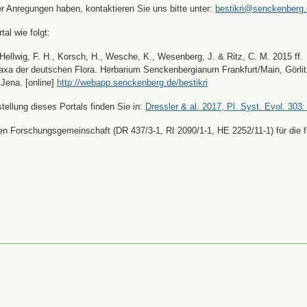
er Anregungen haben, kontaktieren Sie uns bitte unter:
bestikri@senckenberg
tal wie folgt:
, Hellwig, F. H., Korsch, H., Wesche, K., Wesenberg, J. & Ritz, C. M. 2015 ff.
xa der deutschen Flora. Herbarium Senckenbergianum Frankfurt/Main, Görli
Jena. [online]
http://webapp.senckenberg.de/bestikri
ellung dieses Portals finden Sie in:
Dressler & al. 2017, Pl. Syst. Evol. 303:
n Forschungsgemeinschaft (DR 437/3-1, RI 2090/1-1, HE 2252/11-1) für die fi