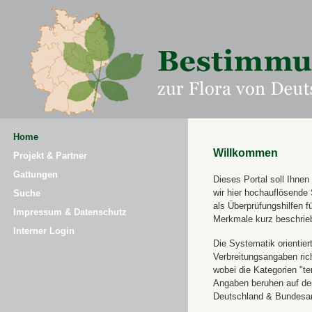
Home
Willkommen
Projekt & Partner
Gattungen
Dieses Portal soll Ihne
wir hier hochauflösende
Suche
als Überprüfungshilfen 
Impressum & Datenschutz
Merkmale kurz beschrie
Interner Login
Die Systematik orientier
Verbreitungsangaben ric
wobei die Kategorien "t
Angaben beruhen auf dem
Deutschland & Bundesamt