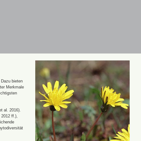
. Dazu bieten
nter Merkmale
ichtigsten
t al. 2016).
 2012 ff.),
eichende
ytodiversität