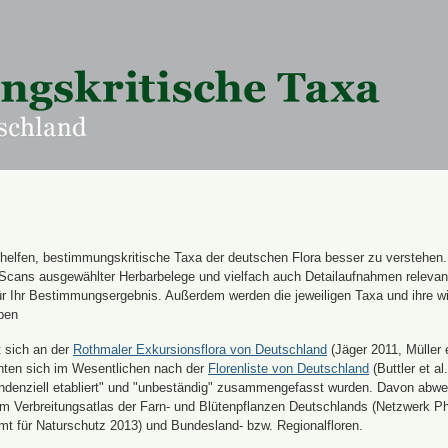
n helfen, bestimmungskritische Taxa der deutschen Flora besser zu verstehen
 Scans ausgewählter Herbarbelege und vielfach auch Detailaufnahmen releva
für Ihr Bestimmungsergebnis. Außerdem werden die jeweiligen Taxa und ihre w
ben
t sich an der
Rothmaler Exkursionsflora von Deutschland
(Jäger 2011, Müller e
hten sich im Wesentlichen nach der
Florenliste von Deutschland
(Buttler et al.
endenziell etabliert" und "unbeständig" zusammengefasst wurden. Davon abw
 Verbreitungsatlas der Farn- und Blütenpflanzen Deutschlands (Netzwerk Ph
 für Naturschutz 2013) und Bundesland- bzw. Regionalfloren.