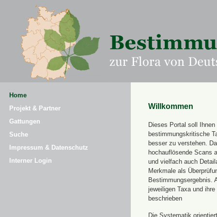
Home
Willkommen
Projekt & Partner
Gattungen
Dieses Portal soll Ihnen 
bestimmungskritische T
Suche
besser zu verstehen. Daz
Impressum & Datenschutz
hochauflösende Scans a
Interner Login
und vielfach auch Detai
Merkmale als Überprüfung
Bestimmungsergebnis. 
jeweiligen Taxa und ihr
beschrieben
Die Systematik orientier