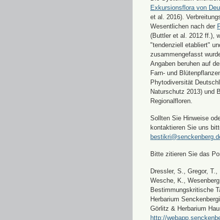
Exkursionsflora von Deu
et al. 2016). Verbreitun
Wesentlichen nach der
F
(Buttler et al. 2012 ff.),
"tendenziell etabliert" u
zusammengefasst wurde
Angaben beruhen auf de
Farn- und Blütenpflanze
Phytodiversität Deutsch
Naturschutz 2013) und 
Regionalfloren.
Sollten Sie Hinweise od
kontaktieren Sie uns bitt
bestikri@senckenberg.d
Bitte zitieren Sie das Por
Dressler, S., Gregor, T.,
Wesche, K., Wesenberg, 
Bestimmungskritische Ta
Herbarium Senckenbergi
Görlitz & Herbarium Hau
http://webapp.senckenbe