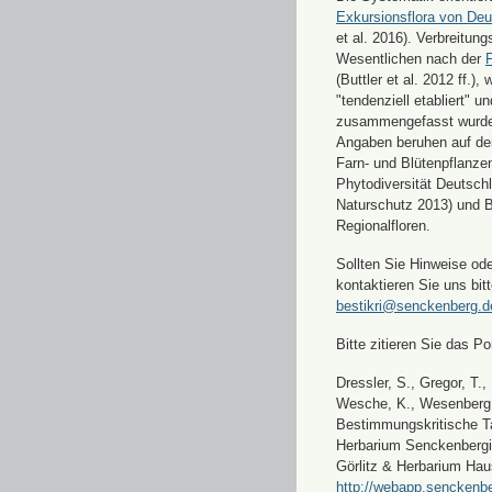
Exkursionsflora von Deu
et al. 2016). Verbreitun
Wesentlichen nach der
F
(Buttler et al. 2012 ff.),
"tendenziell etabliert" u
zusammengefasst wurde
Angaben beruhen auf de
Farn- und Blütenpflanze
Phytodiversität Deutsch
Naturschutz 2013) und 
Regionalfloren.
Sollten Sie Hinweise od
kontaktieren Sie uns bitt
bestikri@senckenberg.d
Bitte zitieren Sie das Por
Dressler, S., Gregor, T.,
Wesche, K., Wesenberg, 
Bestimmungskritische Ta
Herbarium Senckenbergi
Görlitz & Herbarium Hau
http://webapp.senckenbe