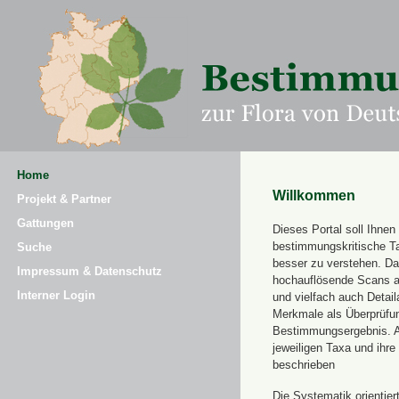
Home
Willkommen
Projekt & Partner
Gattungen
Dieses Portal soll Ihnen 
bestimmungskritische T
Suche
besser zu verstehen. Daz
Impressum & Datenschutz
hochauflösende Scans a
Interner Login
und vielfach auch Detai
Merkmale als Überprüfung
Bestimmungsergebnis. 
jeweiligen Taxa und ihr
beschrieben
Die Systematik orientier