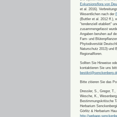
Exkursionsflora von Deu
et al. 2016). Verbreitun
Wesentlichen nach der
F
(Buttler et al. 2012 ff.),
"tendenziell etabliert" u
zusammengefasst wurde
Angaben beruhen auf de
Farn- und Blütenpflanze
Phytodiversität Deutsch
Naturschutz 2013) und 
Regionalfloren.
Sollten Sie Hinweise od
kontaktieren Sie uns bitt
bestikri@senckenberg.d
Bitte zitieren Sie das Por
Dressler, S., Gregor, T.,
Wesche, K., Wesenberg, 
Bestimmungskritische Ta
Herbarium Senckenbergi
Görlitz & Herbarium Hau
http://webapp.senckenbe