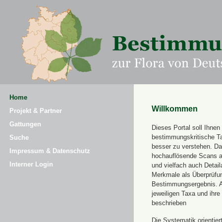
Home
Willkommen
Projekt & Partner
Gattungen
Dieses Portal soll Ihnen 
bestimmungskritische T
Suche
besser zu verstehen. Daz
Impressum & Datenschutz
hochauflösende Scans a
Interner Login
und vielfach auch Detai
Merkmale als Überprüfung
Bestimmungsergebnis. 
jeweiligen Taxa und ihr
beschrieben
Die Systematik orientier