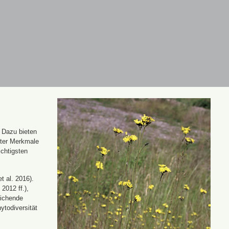
. Dazu bieten
nter Merkmale
ichtigsten
t al. 2016).
 2012 ff.),
eichende
ytodiversität