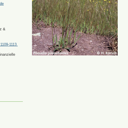
.de
tz &
 1109-1113.
nanzielle