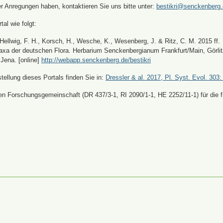
er Anregungen haben, kontaktieren Sie uns bitte unter:
bestikri@senckenberg
tal wie folgt:
, Hellwig, F. H., Korsch, H., Wesche, K., Wesenberg, J. & Ritz, C. M. 2015 ff.
xa der deutschen Flora. Herbarium Senckenbergianum Frankfurt/Main, Görli
Jena. [online]
http://webapp.senckenberg.de/bestikri
ellung dieses Portals finden Sie in:
Dressler & al. 2017, Pl. Syst. Evol. 303:
n Forschungsgemeinschaft (DR 437/3-1, RI 2090/1-1, HE 2252/11-1) für die fi