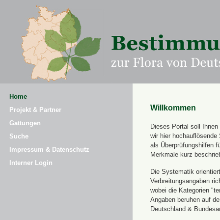
Home
Willkommen
Projekt & Partner
Gattungen
Dieses Portal soll Ihne
wir hier hochauflösende
Suche
als Überprüfungshilfen 
Impressum & Datenschutz
Merkmale kurz beschrie
Interner Login
Die Systematik orientier
Verbreitungsangaben ric
wobei die Kategorien "t
Angaben beruhen auf dem
Deutschland & Bundesamt