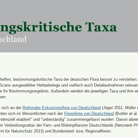
n helfen, bestimmungskritische Taxa der deutschen Flora besser zu verstehen
 Scans ausgewählter Herbarbelege und vielfach auch Detailaufnahmen releva
für Ihr Bestimmungsergebnis. Außerdem werden die jeweiligen Taxa und ihre w
ben
t sich an der
Rothmaler Exkursionsflora von Deutschland
(Jäger 2011, Müller e
hten sich im Wesentlichen nach der
Florenliste von Deutschland
(Buttler et al.
endenziell etabliert" und "unbeständig" zusammengefasst wurden. Davon abw
 Verbreitungsatlas der Farn- und Blütenpflanzen Deutschlands (Netzwerk Ph
 für Naturschutz 2013) und Bundesland- bzw. Regionalfloren.