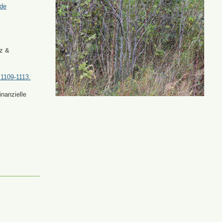
.de
tz &
 1109-1113.
nanzielle