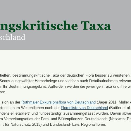
n helfen, bestimmungskritische Taxa der deutschen Flora besser zu verstehen
 Scans ausgewählter Herbarbelege und vielfach auch Detailaufnahmen releva
für Ihr Bestimmungsergebnis. Außerdem werden die jeweiligen Taxa und ihre w
ben
t sich an der
Rothmaler Exkursionsflora von Deutschland
(Jäger 2011, Müller e
hten sich im Wesentlichen nach der
Florenliste von Deutschland
(Buttler et al.
endenziell etabliert" und "unbeständig" zusammengefasst wurden. Davon abw
 Verbreitungsatlas der Farn- und Blütenpflanzen Deutschlands (Netzwerk Ph
 für Naturschutz 2013) und Bundesland- bzw. Regionalfloren.