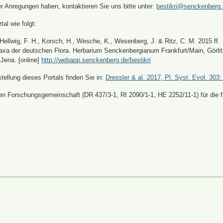
er Anregungen haben, kontaktieren Sie uns bitte unter:
bestikri@senckenberg
tal wie folgt:
, Hellwig, F. H., Korsch, H., Wesche, K., Wesenberg, J. & Ritz, C. M. 2015 ff.
xa der deutschen Flora. Herbarium Senckenbergianum Frankfurt/Main, Görli
Jena. [online]
http://webapp.senckenberg.de/bestikri
ellung dieses Portals finden Sie in:
Dressler & al. 2017, Pl. Syst. Evol. 303:
n Forschungsgemeinschaft (DR 437/3-1, RI 2090/1-1, HE 2252/11-1) für die fi