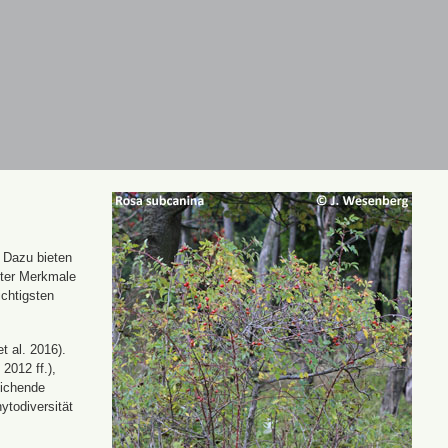
. Dazu bieten
nter Merkmale
ichtigsten
t al. 2016).
 2012 ff.),
eichende
ytodiversität