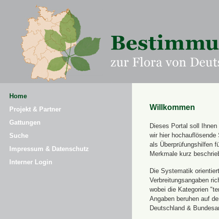
Home
Willkommen
Projekt & Partner
Gattungen
Dieses Portal soll Ihne
wir hier hochauflösende
Suche
als Überprüfungshilfen 
Impressum & Datenschutz
Merkmale kurz beschrie
Interner Login
Die Systematik orientier
Verbreitungsangaben ric
wobei die Kategorien "t
Angaben beruhen auf dem
Deutschland & Bundesamt