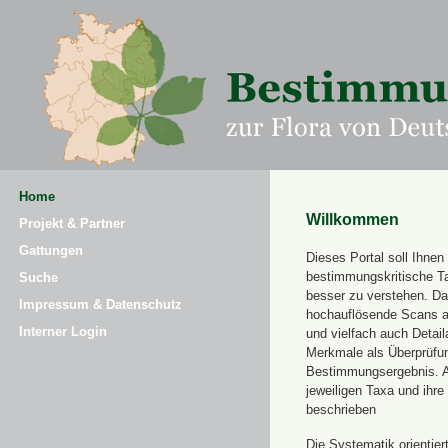
Home
Willkommen
Projekt & Partner
Gattungen
Dieses Portal soll Ihnen 
bestimmungskritische T
Suche
besser zu verstehen. Daz
Impressum & Datenschutz
hochauflösende Scans a
Interner Login
und vielfach auch Detai
Merkmale als Überprüfung
Bestimmungsergebnis. 
jeweiligen Taxa und ihr
beschrieben
Die Systematik orientier