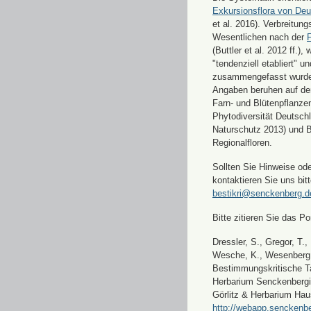
Exkursionsflora von Deu
et al. 2016). Verbreitun
Wesentlichen nach der
F
(Buttler et al. 2012 ff.),
"tendenziell etabliert" u
zusammengefasst wurde
Angaben beruhen auf de
Farn- und Blütenpflanze
Phytodiversität Deutsch
Naturschutz 2013) und 
Regionalfloren.
Sollten Sie Hinweise od
kontaktieren Sie uns bitt
bestikri@senckenberg.d
Bitte zitieren Sie das Por
Dressler, S., Gregor, T.,
Wesche, K., Wesenberg, 
Bestimmungskritische Ta
Herbarium Senckenbergi
Görlitz & Herbarium Hau
http://webapp.senckenbe