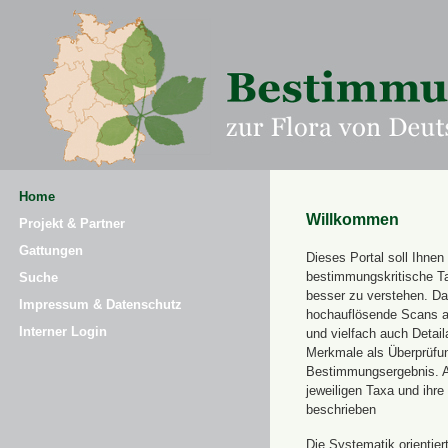
Home
Willkommen
Projekt & Partner
Gattungen
Dieses Portal soll Ihnen 
bestimmungskritische T
Suche
besser zu verstehen. Daz
Impressum & Datenschutz
hochauflösende Scans a
Interner Login
und vielfach auch Detai
Merkmale als Überprüfung
Bestimmungsergebnis. 
jeweiligen Taxa und ihr
beschrieben
Die Systematik orientier