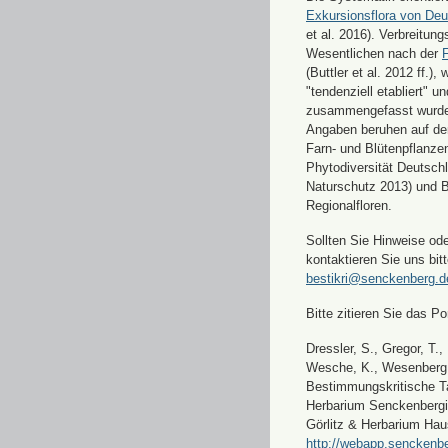
Exkursionsflora von Deu
et al. 2016). Verbreitun
Wesentlichen nach der
F
(Buttler et al. 2012 ff.),
"tendenziell etabliert" u
zusammengefasst wurde
Angaben beruhen auf de
Farn- und Blütenpflanze
Phytodiversität Deutsch
Naturschutz 2013) und 
Regionalfloren.
Sollten Sie Hinweise od
kontaktieren Sie uns bitt
bestikri@senckenberg.d
Bitte zitieren Sie das Por
Dressler, S., Gregor, T.,
Wesche, K., Wesenberg, 
Bestimmungskritische Ta
Herbarium Senckenbergi
Görlitz & Herbarium Hau
http://webapp.senckenbe