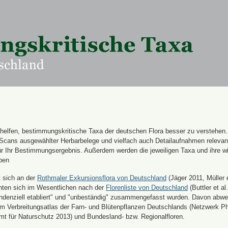
n helfen, bestimmungskritische Taxa der deutschen Flora besser zu verstehen
 Scans ausgewählter Herbarbelege und vielfach auch Detailaufnahmen releva
für Ihr Bestimmungsergebnis. Außerdem werden die jeweiligen Taxa und ihre w
ben
t sich an der
Rothmaler Exkursionsflora von Deutschland
(Jäger 2011, Müller e
hten sich im Wesentlichen nach der
Florenliste von Deutschland
(Buttler et al.
endenziell etabliert" und "unbeständig" zusammengefasst wurden. Davon abw
 Verbreitungsatlas der Farn- und Blütenpflanzen Deutschlands (Netzwerk Ph
 für Naturschutz 2013) und Bundesland- bzw. Regionalfloren.