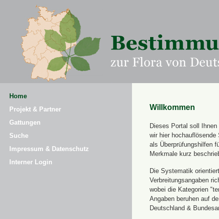
Home
Willkommen
Projekt & Partner
Gattungen
Dieses Portal soll Ihne
wir hier hochauflösende
Suche
als Überprüfungshilfen 
Impressum & Datenschutz
Merkmale kurz beschrie
Interner Login
Die Systematik orientier
Verbreitungsangaben ric
wobei die Kategorien "t
Angaben beruhen auf dem
Deutschland & Bundesamt