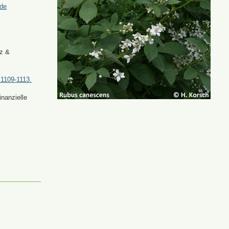
.de
tz &
 1109-1113.
nanzielle