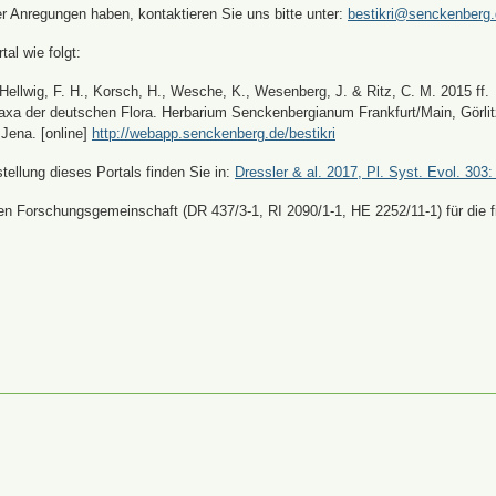
er Anregungen haben, kontaktieren Sie uns bitte unter:
bestikri@senckenberg
tal wie folgt:
, Hellwig, F. H., Korsch, H., Wesche, K., Wesenberg, J. & Ritz, C. M. 2015 ff.
xa der deutschen Flora. Herbarium Senckenbergianum Frankfurt/Main, Görli
Jena. [online]
http://webapp.senckenberg.de/bestikri
ellung dieses Portals finden Sie in:
Dressler & al. 2017, Pl. Syst. Evol. 303:
n Forschungsgemeinschaft (DR 437/3-1, RI 2090/1-1, HE 2252/11-1) für die fi