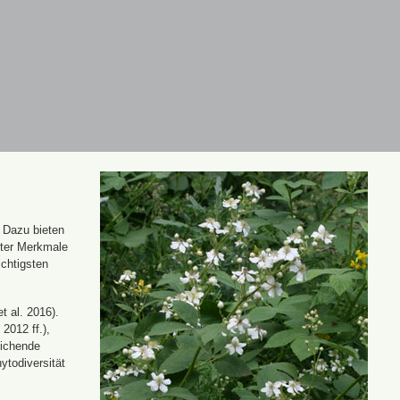
. Dazu bieten
nter Merkmale
ichtigsten
t al. 2016).
 2012 ff.),
eichende
ytodiversität