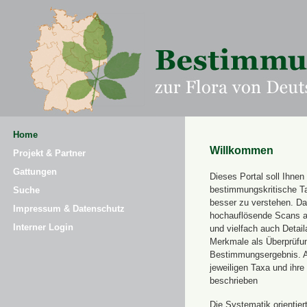
Home
Willkommen
Projekt & Partner
Gattungen
Dieses Portal soll Ihnen 
bestimmungskritische T
Suche
besser zu verstehen. Daz
Impressum & Datenschutz
hochauflösende Scans a
Interner Login
und vielfach auch Detai
Merkmale als Überprüfung
Bestimmungsergebnis. 
jeweiligen Taxa und ihr
beschrieben
Die Systematik orientier