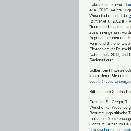
Exkursionsflora von Deu
et al. 2016). Verbreitun
Wesentlichen nach der
F
(Buttler et al. 2012 ff.),
"tendenziell etabliert" u
zusammengefasst wurde
Angaben beruhen auf de
Farn- und Blütenpflanze
Phytodiversität Deutsch
Naturschutz 2013) und 
Regionalfloren.
Sollten Sie Hinweise od
kontaktieren Sie uns bitt
bestikri@senckenberg.d
Bitte zitieren Sie das Por
Dressler, S., Gregor, T.,
Wesche, K., Wesenberg, 
Bestimmungskritische Ta
Herbarium Senckenbergi
Görlitz & Herbarium Hau
http://webapp.senckenbe