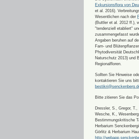
Exkursionsflora von Deu
et al. 2016). Verbreitun
Wesentlichen nach der
F
(Buttler et al. 2012 ff.),
"tendenziell etabliert" u
zusammengefasst wurde
Angaben beruhen auf de
Farn- und Blütenpflanze
Phytodiversität Deutsch
Naturschutz 2013) und 
Regionalfloren.
Sollten Sie Hinweise od
kontaktieren Sie uns bitt
bestikri@senckenberg.d
Bitte zitieren Sie das Por
Dressler, S., Gregor, T.,
Wesche, K., Wesenberg, 
Bestimmungskritische Ta
Herbarium Senckenbergi
Görlitz & Herbarium Hau
http://webapp.senckenbe