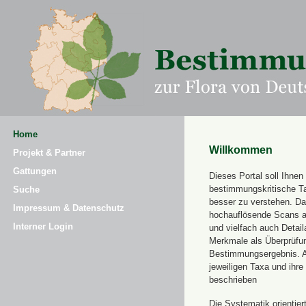
Home
Willkommen
Projekt & Partner
Gattungen
Dieses Portal soll Ihnen 
bestimmungskritische T
Suche
besser zu verstehen. Daz
Impressum & Datenschutz
hochauflösende Scans a
Interner Login
und vielfach auch Detai
Merkmale als Überprüfung
Bestimmungsergebnis. 
jeweiligen Taxa und ihr
beschrieben
Die Systematik orientier