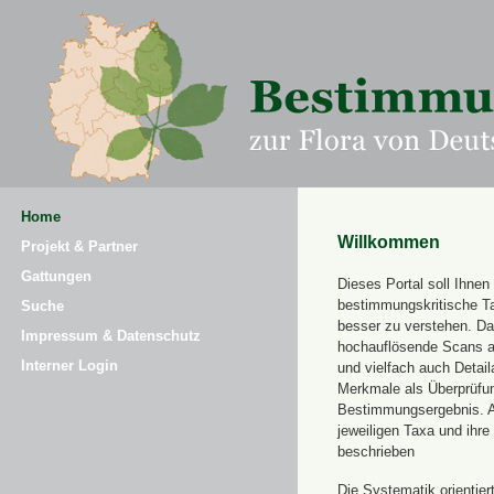
Home
Willkommen
Projekt & Partner
Gattungen
Dieses Portal soll Ihnen 
bestimmungskritische T
Suche
besser zu verstehen. Daz
Impressum & Datenschutz
hochauflösende Scans a
Interner Login
und vielfach auch Detai
Merkmale als Überprüfung
Bestimmungsergebnis. 
jeweiligen Taxa und ihr
beschrieben
Die Systematik orientier