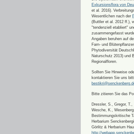
Exkursionsflora von Deu
et al. 2016). Verbreitun
Wesentlichen nach der
F
(Buttler et al. 2012 ff.),
"tendenziell etabliert" u
zusammengefasst wurde
Angaben beruhen auf de
Farn- und Blütenpflanze
Phytodiversität Deutsch
Naturschutz 2013) und 
Regionalfloren.
Sollten Sie Hinweise od
kontaktieren Sie uns bitt
bestikri@senckenberg.d
Bitte zitieren Sie das Por
Dressler, S., Gregor, T.,
Wesche, K., Wesenberg, 
Bestimmungskritische Ta
Herbarium Senckenbergi
Görlitz & Herbarium Hau
http://webapp.senckenbe