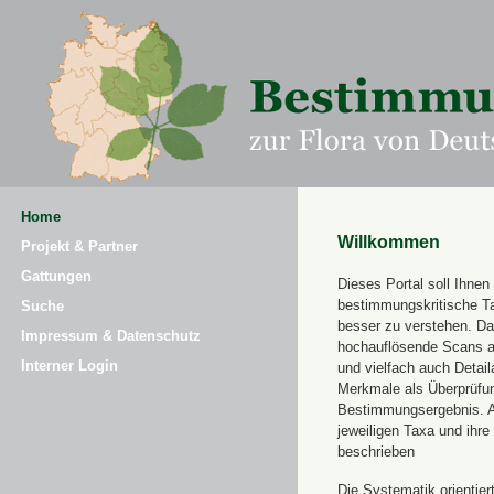
Home
Willkommen
Projekt & Partner
Gattungen
Dieses Portal soll Ihnen 
bestimmungskritische T
Suche
besser zu verstehen. Daz
Impressum & Datenschutz
hochauflösende Scans a
Interner Login
und vielfach auch Detai
Merkmale als Überprüfung
Bestimmungsergebnis. 
jeweiligen Taxa und ihr
beschrieben
Die Systematik orientier