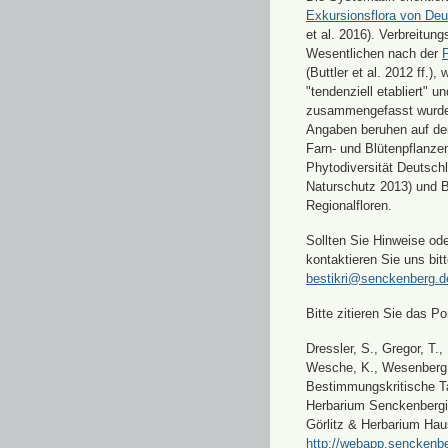
Exkursionsflora von Deu
et al. 2016). Verbreitun
Wesentlichen nach der
F
(Buttler et al. 2012 ff.),
"tendenziell etabliert" u
zusammengefasst wurde
Angaben beruhen auf de
Farn- und Blütenpflanze
Phytodiversität Deutsch
Naturschutz 2013) und 
Regionalfloren.
Sollten Sie Hinweise od
kontaktieren Sie uns bitt
bestikri@senckenberg.d
Bitte zitieren Sie das Por
Dressler, S., Gregor, T.,
Wesche, K., Wesenberg, 
Bestimmungskritische Ta
Herbarium Senckenbergi
Görlitz & Herbarium Hau
http://webapp.senckenbe