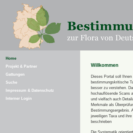
Home
Willkommen
Projekt & Partner
Gattungen
Dieses Portal soll Ihnen 
bestimmungskritische T
Suche
besser zu verstehen. Daz
Impressum & Datenschutz
hochauflösende Scans a
Interner Login
und vielfach auch Detai
Merkmale als Überprüfung
Bestimmungsergebnis. 
jeweiligen Taxa und ihr
beschrieben
Die Systematik orientier