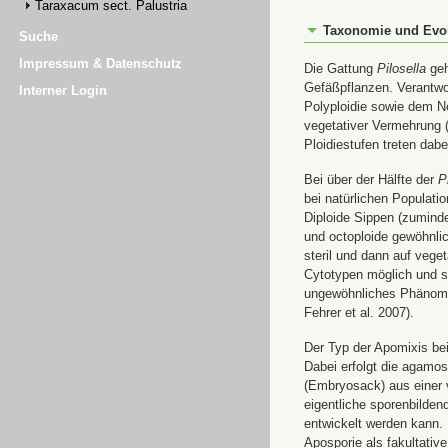
Taraxacum sect. Palustria
Taxonomie und Evo
Suche
Impressum & Datenschutz
Die Gattung
Pilosella
geh
Gefäßpflanzen. Verantwor
Interner Login
Polyploidie sowie dem N
vegetativer Vermehrung (
Ploidiestufen treten dab
Bei über der Hälfte der
P
bei natürlichen Populatio
Diploide Sippen (zuminde
und octoploide gewöhnlic
steril und dann auf vege
Cytotypen möglich und se
ungewöhnliches Phänomen 
Fehrer et al. 2007).
Der Typ der Apomixis be
Dabei erfolgt die agamo
(Embryosack) aus einer v
eigentliche sporenbilden
entwickelt werden kann. 
Aposporie als fakultativ