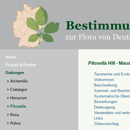
Home
Pilosella
Hill - Mau
Projekt & Partner
Gattungen
Taxonomie und Evolu
Vorkommen
Alchemilla
Beschreibung
Crataegus
Sammel- und Bestim
Systematische Übers
Hieracium
Bemerkungen
Pilosella
Danksagung
Verwendete und weite
Rosa
Links
Rubus
Zitiervorschlag