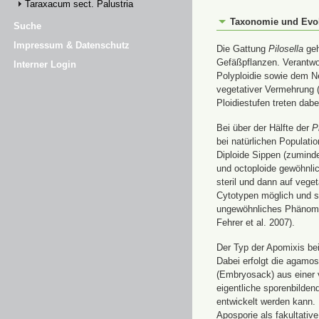
Taraxacum sect. Palustria
Taxonomie und Evo
Suche
Impressum & Datenschutz
Die Gattung
Pilosella
geh
Gefäßpflanzen. Verantwor
Interner Login
Polyploidie sowie dem N
vegetativer Vermehrung (
Ploidiestufen treten dab
Bei über der Hälfte der
P
bei natürlichen Populatio
Diploide Sippen (zuminde
und octoploide gewöhnlic
steril und dann auf vege
Cytotypen möglich und se
ungewöhnliches Phänomen 
Fehrer et al. 2007).
Der Typ der Apomixis be
Dabei erfolgt die agamo
(Embryosack) aus einer v
eigentliche sporenbilden
entwickelt werden kann. 
Aposporie als fakultativ