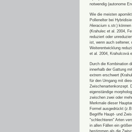
notwendig (autonome En
Wie die meisten apomikt
Pollenelter bei Hybridis
Hieracium
s.str.) können
(Krahulec et al. 2004, F
reduziert oder unreduzie
ist, wenn auch seltener
Weiterentwicklung reduzi
et al. 2004, Krahulcová e
Durch die Kombination d
innerhalb der Gattung m
extrem erschwert (Krahul
für den Umgang mit dies
Zwischenartenkonzept. Di
eigenständige morpholog
zwischen zwei oder mehr
Merkmale dieser Hauptar
Formel ausgedrückt (z.
Begriffe Haupt- und Zwis
"schlechteren" Arten ve
in allen Fällen ein größ
bestimmen als die Zwisc