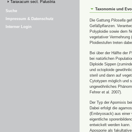
Taraxacum sect. Palustria
Taxonomie und Evo
Suche
Impressum & Datenschutz
Die Gattung
Pilosella
geh
Gefäßpflanzen. Verantwor
Interner Login
Polyploidie sowie dem N
vegetativer Vermehrung (
Ploidiestufen treten dab
Bei über der Hälfte der
P
bei natürlichen Populatio
Diploide Sippen (zuminde
und octoploide gewöhnlic
steril und dann auf vege
Cytotypen möglich und se
ungewöhnliches Phänomen 
Fehrer et al. 2007).
Der Typ der Apomixis be
Dabei erfolgt die agamo
(Embryosack) aus einer v
eigentliche sporenbilden
entwickelt werden kann. 
Aposporie als fakultativ