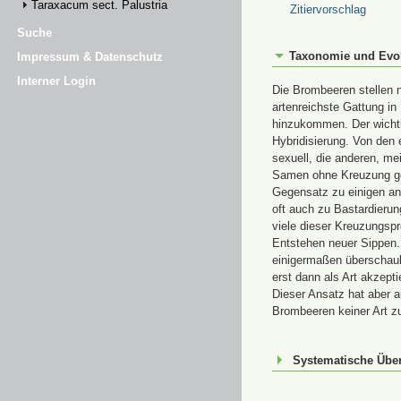
Taraxacum sect. Palustria
Zitiervorschlag
Suche
Taxonomie und Evo
Impressum & Datenschutz
Interner Login
Die Brombeeren stellen 
artenreichste Gattung in
hinzukommen. Der wichti
Hybridisierung. Von den 
sexuell, die anderen, mei
Samen ohne Kreuzung geb
Gegensatz zu einigen a
oft auch zu Bastardieru
viele dieser Kreuzungspr
Entstehen neuer Sippen. 
einigermaßen überschaub
erst dann als Art akzept
Dieser Ansatz hat aber 
Brombeeren keiner Art z
Systematische Über