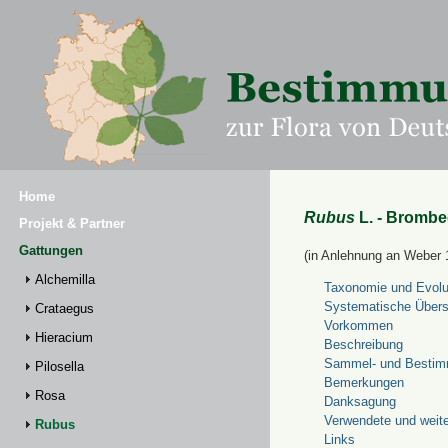
Home
Rubus
L. - Brombe
Projekt & Partner
Gattungen
(in Anlehnung an Weber 
Alchemilla
Taxonomie und Evolu
Systematische Übers
Crataegus
Vorkommen
Hieracium
Beschreibung
Sammel- und Bestim
Pilosella
Bemerkungen
Rosa
Danksagung
Verwendete und weite
Rubus
Links