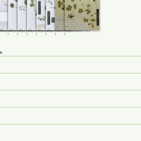
10
0114833
FR-0114834
FR-0114835
FR-0114836
FR-0114837
FR-0114838
FR-0114839
M-0028969
M-0031808
en