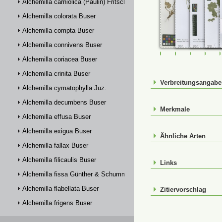
Alchemilla carniolica (Paulin) Fritsch
Alchemilla colorata Buser
Alchemilla compta Buser
Alchemilla connivens Buser
FR-0107662
FR-0114809
FR-01148
FR-
Alchemilla coriacea Buser
Alchemilla crinita Buser
Verbreitungsangab
Alchemilla cymatophylla Juz.
Alchemilla decumbens Buser
Merkmale
Alchemilla effusa Buser
Alchemilla exigua Buser
Ähnliche Arten
Alchemilla fallax Buser
Alchemilla filicaulis Buser
Links
Alchemilla fissa Günther & Schummel
Alchemilla flabellata Buser
Zitiervorschlag
Alchemilla frigens Buser
Alchemilla glabra Neygenf.