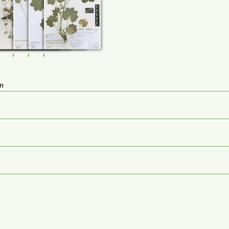
24
0107626
FR-0107627
FR-0114936
FR-0114937
FR-0114986
en