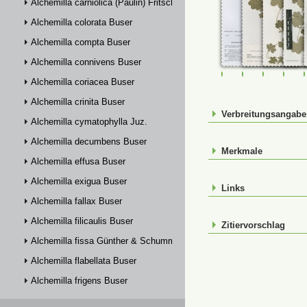
Alchemilla carniolica (Paulin) Fritsch
Alchemilla colorata Buser
Alchemilla compta Buser
Alchemilla connivens Buser
FR-0090009
FR-0107620
FR-01076
FR-
Alchemilla coriacea Buser
Alchemilla crinita Buser
Verbreitungsangab
Alchemilla cymatophylla Juz.
Alchemilla decumbens Buser
Merkmale
Alchemilla effusa Buser
Alchemilla exigua Buser
Links
Alchemilla fallax Buser
Alchemilla filicaulis Buser
Zitiervorschlag
Alchemilla fissa Günther & Schummel
Alchemilla flabellata Buser
Alchemilla frigens Buser
Alchemilla glabra Neygenf.