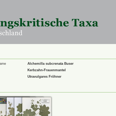
Name
Alchemilla subcrenata Buser
Kerbzahn-Frauenmantel
Utravulgares Fröhner