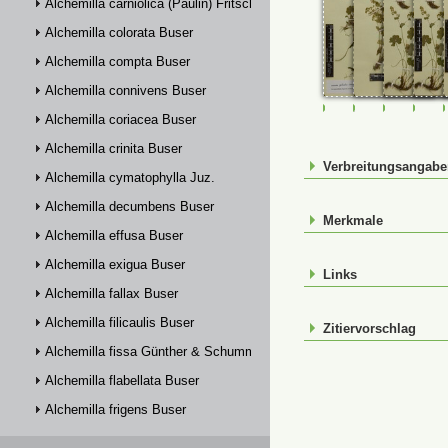
Alchemilla carniolica (Paulin) Fritsch
Alchemilla colorata Buser
Alchemilla compta Buser
Alchemilla connivens Buser
M-0125254
M-0125256
M-012525
M-0
Alchemilla coriacea Buser
Alchemilla crinita Buser
Verbreitungsangab
Alchemilla cymatophylla Juz.
Alchemilla decumbens Buser
Merkmale
Alchemilla effusa Buser
Alchemilla exigua Buser
Links
Alchemilla fallax Buser
Alchemilla filicaulis Buser
Zitiervorschlag
Alchemilla fissa Günther & Schummel
Alchemilla flabellata Buser
Alchemilla frigens Buser
Alchemilla glabra Neygenf.