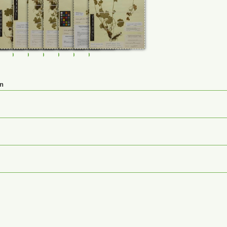
8_a
125258
M-0125261
M-0125262
M-0125263_a
M-0125263
M-0232398
M-0232399
M-0232400
en