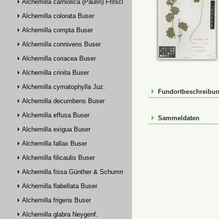
Alchemilla carniolica (Paulin) Fritsch
Alchemilla colorata Buser
Alchemilla compta Buser
Alchemilla connivens Buser
Alchemilla coriacea Buser
Alchemilla crinita Buser
Alchemilla cymatophylla Juz.
Fundortbeschreibu
Alchemilla decumbens Buser
Alchemilla effusa Buser
Sammeldaten
Alchemilla exigua Buser
Alchemilla fallax Buser
Alchemilla filicaulis Buser
Alchemilla fissa Günther & Schummel
Alchemilla flabellata Buser
Alchemilla frigens Buser
Alchemilla glabra Neygenf.