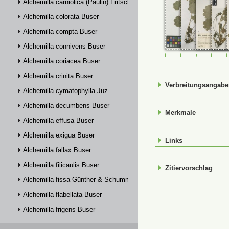
Alchemilla carniolica (Paulin) Fritsch
Alchemilla colorata Buser
Alchemilla compta Buser
Alchemilla connivens Buser
FR-0107387
FR-0107388
JE00026
JE0
Alchemilla coriacea Buser
Alchemilla crinita Buser
Verbreitungsangab
Alchemilla cymatophylla Juz.
Alchemilla decumbens Buser
Merkmale
Alchemilla effusa Buser
Alchemilla exigua Buser
Links
Alchemilla fallax Buser
Alchemilla filicaulis Buser
Zitiervorschlag
Alchemilla fissa Günther & Schummel
Alchemilla flabellata Buser
Alchemilla frigens Buser
Alchemilla glabra Neygenf.