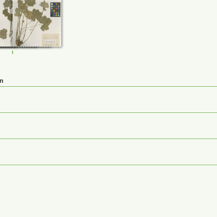
987
0026988
JE00026991
JE00026994
en