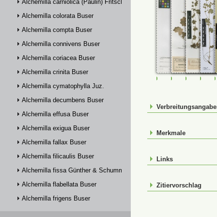
Alchemilla carniolica (Paulin) Fritsch
Alchemilla colorata Buser
Alchemilla compta Buser
Alchemilla connivens Buser
Alchemilla coriacea Buser
Alchemilla crinita Buser
FR-0107389
FR-0107390
FR-01073
FR-
Alchemilla cymatophylla Juz.
Alchemilla decumbens Buser
Verbreitungsangab
Alchemilla effusa Buser
Alchemilla exigua Buser
Merkmale
Alchemilla fallax Buser
Alchemilla filicaulis Buser
Links
Alchemilla fissa Günther & Schummel
Alchemilla flabellata Buser
Zitiervorschlag
Alchemilla frigens Buser
Alchemilla glabra Neygenf.