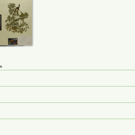
91
0114334
M-0232401
en