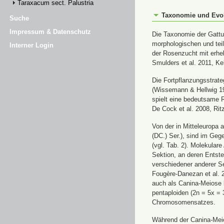
Taraxacum sect. Palustria
Taxonomie und Evo
Suche
Impressum & Datenschutz
Die Taxonomie der Gatt
morphologischen und tei
Interner Login
der Rosenzucht mit erhe
Smulders et al. 2011, Kel
Die Fortpflanzungsstrat
(Wissemann & Hellwig 19
spielt eine bedeutsame R
De Cock et al. 2008, Rit
Von der in Mitteleuropa 
(DC.) Ser.), sind im Geg
(vgl. Tab. 2). Molekular
Sektion, an deren Entst
verschiedener anderer Sek
Fougère-Danezan et al. 
auch als Canina-Meiose 
pentaploiden (2n = 5x = 
Chromosomensatzes.
Während der Canina-Mei