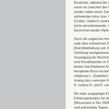
Bivalente), während die
somit nur zwischen den Bi
werden neben einem Satz 
auftretenden tetra- bzw. 
Eizellen. Dadurch verein
(nicht rekombinierende, 
bezeichnet werden (Nybo
Durch die ungleichen An
stark dem mütterlichen 
(Kelchblatthaltung und -
Vererbung nachgewiesen 
Ausprägung der Wuchsfor
sind Primärhybriden im F
bereits beschriebenen A
hexaploide
Rosa micrant
rubiginosa L.
(Saatelter)
Analog dazu vermuten He
R. inodora
Fr. und
R. can
Die stark ausgeprägte Kr
Erklärungsansätze für d
(Wissemann & Ritz 2005, 
sind polymorphe Sippen.