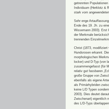
getrennten Populationen 
Individuum (Herklotz & 
stark vom angewendeten
Sehr enge Artauffassung
Ende des 19. Jh. zu eine
Wissemann 2003). Erst Ch
der Merkmale berücksich
trennenden Einzelmerkm
Christ (1873, modifizier
Hundsrosen erkannt. Die
morphologischen Merkmal
locker) und D-Typ (von l
zusammengefasst (für Me
relativ gut fassbaren „Ec
große Gruppe von Zwisc
ebenfalls als eigene Ar
als Primärhybriden zwis
keine L/D Typen sondern
2003). Dies deutet darauf
Zwischenart) eigentlich 
des L/D-Typs überlappen