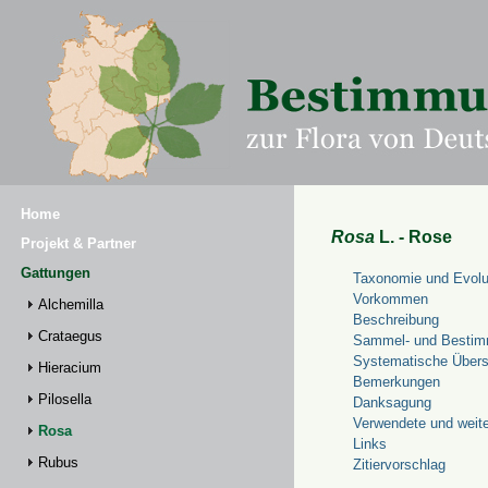
Home
Rosa
L. - Rose
Projekt & Partner
Gattungen
Taxonomie und Evolu
Vorkommen
Alchemilla
Beschreibung
Crataegus
Sammel- und Bestim
Systematische Übers
Hieracium
Bemerkungen
Pilosella
Danksagung
Verwendete und weite
Rosa
Links
Rubus
Zitiervorschlag