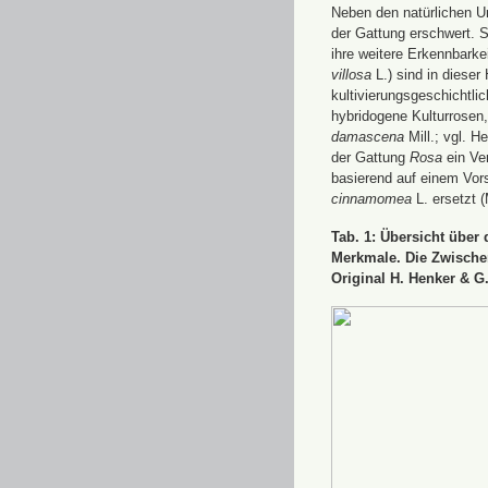
Neben den natürlichen U
der Gattung erschwert. S
ihre weitere Erkennbarke
villosa
L.) sind in dieser
kultivierungsgeschichtl
hybridogene Kulturrosen,
damascena
Mill.; vgl. 
der Gattung
Rosa
ein Ver
basierend auf einem Vor
cinnamomea
L. ersetzt (
Tab. 1: Übersicht über
Merkmale. Die Zwischen
Original H. Henker & G.