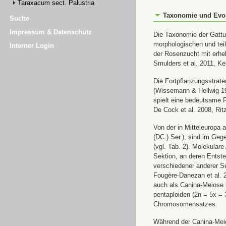
Taraxacum sect. Palustria
Taxonomie und Evo
Suche
Impressum & Datenschutz
Die Taxonomie der Gatt
morphologischen und tei
Interner Login
der Rosenzucht mit erhe
Smulders et al. 2011, Kel
Die Fortpflanzungsstrat
(Wissemann & Hellwig 19
spielt eine bedeutsame R
De Cock et al. 2008, Rit
Von der in Mitteleuropa 
(DC.) Ser.), sind im Geg
(vgl. Tab. 2). Molekular
Sektion, an deren Entst
verschiedener anderer Sek
Fougère-Danezan et al. 
auch als Canina-Meiose 
pentaploiden (2n = 5x = 
Chromosomensatzes.
Während der Canina-Mei