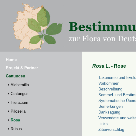
Home
Rosa
L. - Rose
Projekt & Partner
Gattungen
Taxonomie und Evolu
Vorkommen
Alchemilla
Beschreibung
Crataegus
Sammel- und Bestim
Systematische Übers
Hieracium
Bemerkungen
Pilosella
Danksagung
Verwendete und weite
Rosa
Links
Rubus
Zitiervorschlag