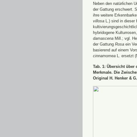
Neben den natürlichen U
der Gattung erschwert. S
ihre weitere Erkennbarke
villosa
L.) sind in dieser
kultivierungsgeschichtl
hybridogene Kulturrosen,
damascena
Mill.; vgl. 
der Gattung
Rosa
ein Ver
basierend auf einem Vor
cinnamomea
L. ersetzt (
Tab. 1: Übersicht über
Merkmale. Die Zwischen
Original H. Henker & G.