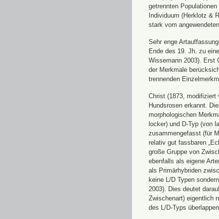
getrennten Populationen 
Individuum (Herklotz & 
stark vom angewendeten
Sehr enge Artauffassung
Ende des 19. Jh. zu eine
Wissemann 2003). Erst Ch
der Merkmale berücksich
trennenden Einzelmerkm
Christ (1873, modifizier
Hundsrosen erkannt. Die
morphologischen Merkmal
locker) und D-Typ (von l
zusammengefasst (für Me
relativ gut fassbaren „Ec
große Gruppe von Zwisc
ebenfalls als eigene Ar
als Primärhybriden zwis
keine L/D Typen sondern
2003). Dies deutet darauf
Zwischenart) eigentlich 
des L/D-Typs überlappen