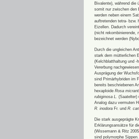
Bivalente), während die
somit nur zwischen den Bi
werden neben einem Satz 
auftretenden tetra- bzw. 
Eizellen. Dadurch verein
(nicht rekombinierende, 
bezeichnet werden (Nybo
Durch die ungleichen An
stark dem mütterlichen 
(Kelchblatthaltung und -
Vererbung nachgewiesen 
Ausprägung der Wuchsfor
sind Primärhybriden im F
bereits beschriebenen A
hexaploide
Rosa micrant
rubiginosa L.
(Saatelter)
Analog dazu vermuten He
R. inodora
Fr. und
R. can
Die stark ausgeprägte Kr
Erklärungsansätze für d
(Wissemann & Ritz 2005, 
sind polymorphe Sippen.