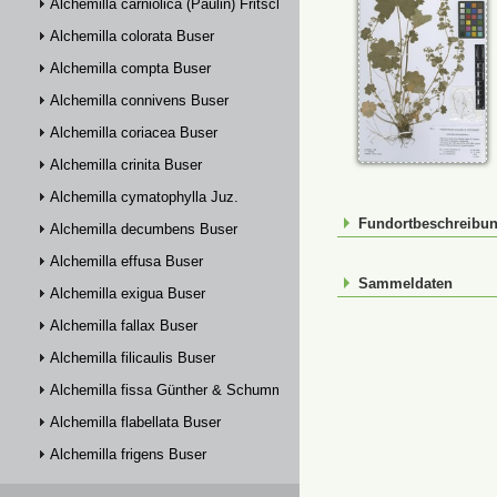
Alchemilla carniolica (Paulin) Fritsch
Alchemilla colorata Buser
Alchemilla compta Buser
Alchemilla connivens Buser
Alchemilla coriacea Buser
Alchemilla crinita Buser
Alchemilla cymatophylla Juz.
Fundortbeschreibu
Alchemilla decumbens Buser
Alchemilla effusa Buser
Sammeldaten
Alchemilla exigua Buser
Alchemilla fallax Buser
Alchemilla filicaulis Buser
Alchemilla fissa Günther & Schummel
Alchemilla flabellata Buser
Alchemilla frigens Buser
Alchemilla glabra Neygenf.