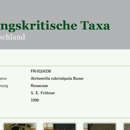
FR-0114338
Name
Alchemilla rubristipula Buser
dnung
Rosaceae
S. E. Fröhner
1990