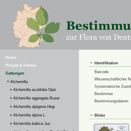
Home
Identifikation
Projekt & Partner
Barcode
Gattungen
Wissenschaftlicher 
Alchemilla
Systematische Zuor
Alchemilla acutiloba Opiz
Bestimmer
Alchemilla aggregata Buser
Bestimmungsdatum
Alchemilla alpigena Hegi
Alchemilla alpina L.
Bilder
Alchemilla baltica Juz.