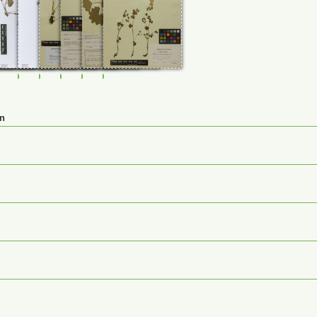
39
0114845
FR-0114846
FR-0114851
M-0232406
M-0232408
M-0232410
M-0232411
en