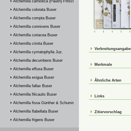
Alchemilla carniolica (Paulin) Fritsch
Alchemilla colorata Buser
Alchemilla compta Buser
Alchemilla connivens Buser
FR-0107654
FR-0114338
FR-01143
FR-
Alchemilla coriacea Buser
Alchemilla crinita Buser
Verbreitungsangab
Alchemilla cymatophylla Juz.
Alchemilla decumbens Buser
Merkmale
Alchemilla effusa Buser
Alchemilla exigua Buser
Ähnliche Arten
Alchemilla fallax Buser
Alchemilla filicaulis Buser
Links
Alchemilla fissa Günther & Schummel
Alchemilla flabellata Buser
Zitiervorschlag
Alchemilla frigens Buser
Alchemilla glabra Neygenf.