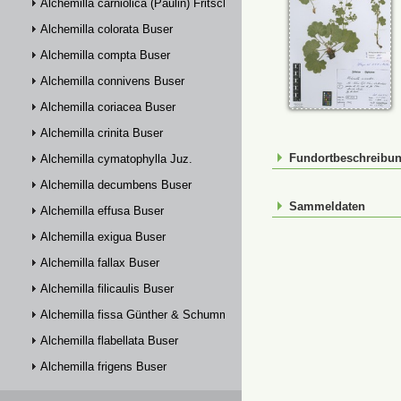
Alchemilla carniolica (Paulin) Fritsch
Alchemilla colorata Buser
Alchemilla compta Buser
Alchemilla connivens Buser
Alchemilla coriacea Buser
Alchemilla crinita Buser
Fundortbeschreibu
Alchemilla cymatophylla Juz.
Alchemilla decumbens Buser
Sammeldaten
Alchemilla effusa Buser
Alchemilla exigua Buser
Alchemilla fallax Buser
Alchemilla filicaulis Buser
Alchemilla fissa Günther & Schummel
Alchemilla flabellata Buser
Alchemilla frigens Buser
Alchemilla glabra Neygenf.